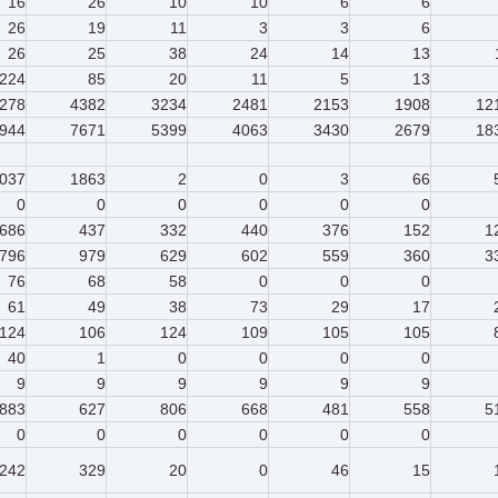
16
26
10
10
6
6
26
19
11
3
3
6
26
25
38
24
14
13
224
85
20
11
5
13
278
4382
3234
2481
2153
1908
12
944
7671
5399
4063
3430
2679
18
037
1863
2
0
3
66
0
0
0
0
0
0
686
437
332
440
376
152
1
796
979
629
602
559
360
3
76
68
58
0
0
0
61
49
38
73
29
17
124
106
124
109
105
105
40
1
0
0
0
0
9
9
9
9
9
9
883
627
806
668
481
558
5
0
0
0
0
0
0
242
329
20
0
46
15