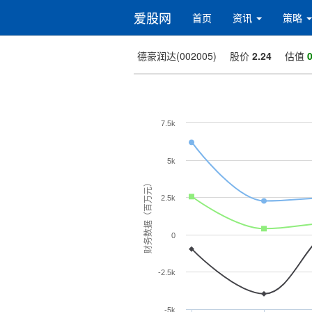
爱股网
首页
资讯
策略
德豪润达(002005)
股价
2.24
估值
0
7.5k
5k
财务数据（百万元）
2.5k
0
-2.5k
-5k