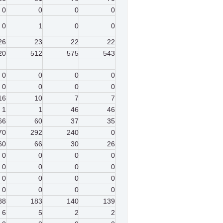
0
0
0
0
0
1
0
0
26
23
22
22
20
512
575
543
0
0
0
0
0
0
0
0
16
10
7
7
1
1
46
46
66
60
37
35
70
292
240
0
60
66
30
26
0
0
0
0
0
0
0
0
0
0
0
0
0
0
0
0
88
183
140
139
6
5
2
2