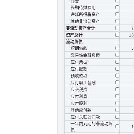
商誉
长期待摊费用
递延所得税资产
其他非流动资产
非流动资产合计
7
资产总计
13
流动负债
短期借款
3
交易性金融负债
应付票据
应付账款
预收款项
应付职工薪酬
应交税费
应付利息
应付股利
其他应付款
应付关联公司款
一年内到期的非流动负
1
债