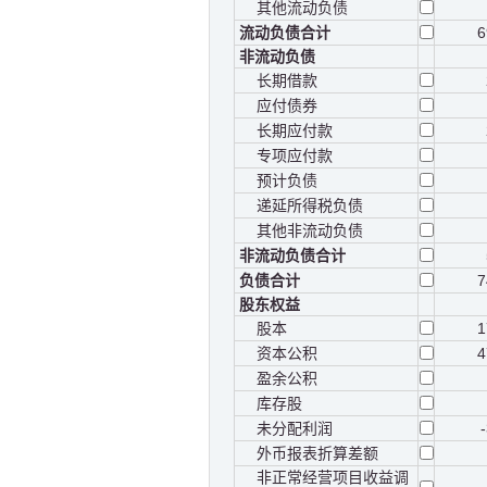
其他流动负债
流动负债合计
6
非流动负债
长期借款
应付债券
长期应付款
专项应付款
预计负债
递延所得税负债
其他非流动负债
非流动负债合计
负债合计
7
股东权益
股本
1
资本公积
4
盈余公积
库存股
未分配利润
外币报表折算差额
非正常经营项目收益调