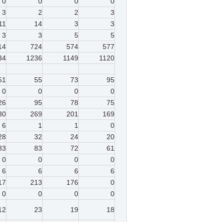
0
0
0
0
3
2
2
3
11
14
3
3
3
3
5
5
14
724
574
577
34
1236
1149
1120
51
55
73
95
0
0
0
0
26
95
78
75
30
269
201
169
6
1
1
0
28
32
24
20
83
83
72
61
0
0
0
0
6
6
6
6
17
213
176
0
0
0
0
0
12
23
19
18