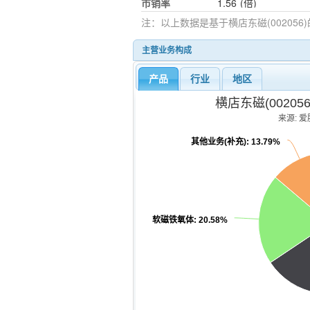
市销率
1.56
(倍)
注：以上数据是基于
横店东磁(002056)
主营业务构成
产品
行业
地区
横店东磁(0020
来源: 爱股
其他业务(补充)
: 13.79%
软磁铁氧体
: 20.58%