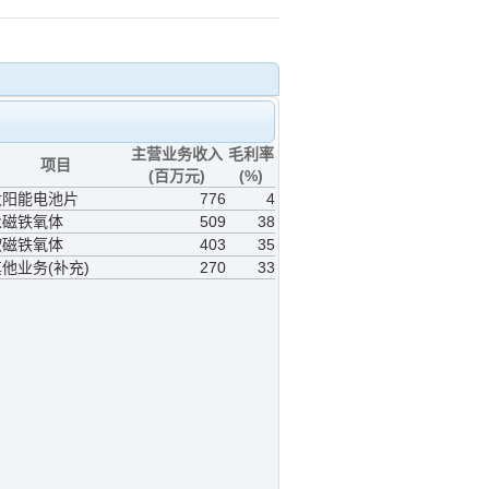
主营业务收入
毛利率
项目
(百万元)
(%)
太阳能电池片
776
4
永磁铁氧体
509
38
软磁铁氧体
403
35
他业务(补充)
270
33