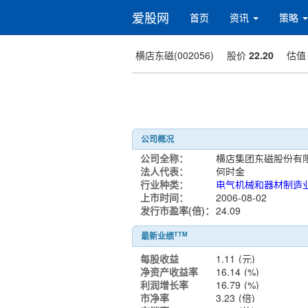
爱股网
首页
资讯
策略
横店东磁(002056)
股价
22.20
估
公司概况
公司全称：
法人代表：
何时金
行业种类：
电气机械和器材制造
上市时间：
2006-08-02
发行市盈率(倍)：
24.09
TTM
最新业绩
每股收益
1.11
(元)
净资产收益率
16.14
(%)
利润增长率
16.79
(%)
市净率
3.23
(倍)