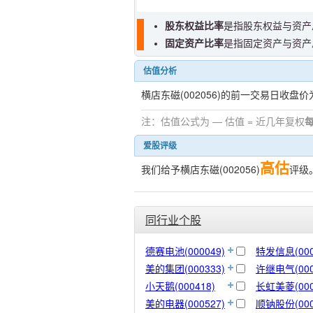
股东权益比率
是指股东权益与资产
固定资产比率
是指固定资产与资产
估值分析
横店东磁(002056)的前一交易日收盘价
注：估值公式为 — 估值 = 近几年复权
爱股评级
高估
我们给予横店东磁(002056)
评级
同行业个股
德赛电池(000049)
特发信息(000
美的集团(000333)
许继电气(000
小天鹅(000418)
长虹美菱(000
美的电器(000527)
顺钠股份(000