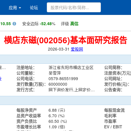
应用
论坛
值
10.55
安全边际
-52.48
%
评级
高估
横店东磁(002056)基本面研究报告
2026-03-31
爱股网
横店集团东磁股份有限公司
注册地址：
浙江省东阳市横店工业区
公司简称：
公司董秘：
吴雪萍
注册资本(万元
业
公司电话：
0579-86551999
公司网址：
发行数量(万股)：
60000000
发行价格(元)
发行方式：
网下询价发行,上网定价发行
公告查询：
每股净资产
6.88
(元)
每股现金流
总资产收益率
6.70
(%)
毛利率
资产负债比
60.50
(%)
市盈率
市盈增长比率
1.09
(倍)
EV / EBIT