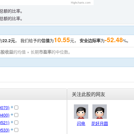
Highcharts.com
总额的比率。
总额的比率。
10.55
-52.48
为
22.2元
， 我们给予的
估值
为
元，
安全边际率
为
%。
每股收益
的均值 × 长期
市盈率
的中位数。
。
关注此股的网友
070)
400)
521)
闪电
花好月圆
533)