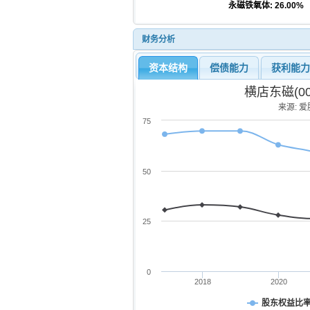
永磁铁氧体
: 26.00%
财务分析
资本结构
偿债能力
获利能
横店东磁(0
来源: 爱股
75
50
25
0
2018
2020
股东权益比率