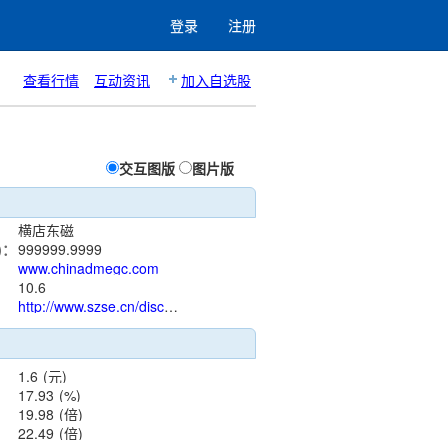
登录
注册
查看行情
互动资讯
加入自选股
交互图版
图片版
横店东磁
)：
999999.9999
www.chinadmegc.com
：
10.6
http://www.szse.cn/disclosure/listed/notice/index.html?stock=002056
1.6
(元)
17.93
(%)
19.98
(倍)
22.49
(倍)