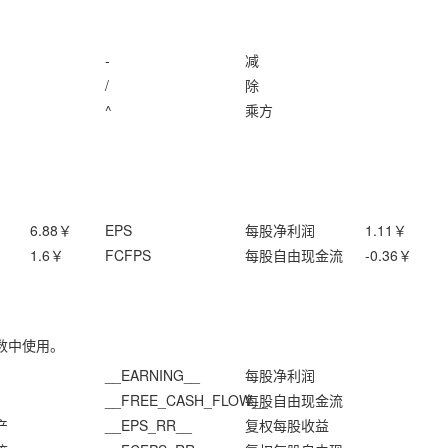
-
减
/
除
^
乘方
6.88
￥
EPS
每股净利润
1.11
￥
1.6
￥
FCFPS
每股自由现金流
-0.36
￥
数中使用。
__EARNING__
每股净利润
__FREE_CASH_FLOW__
每股自由现金流
产
__EPS_RR__
复权每股收益