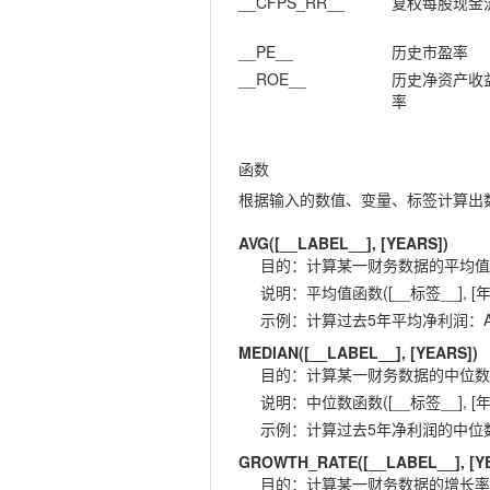
__CFPS_RR__
复权每股现金
__PE__
历史市盈率
__ROE__
历史净资产收
率
函数
根据输入的数值、变量、标签计算出
AVG([__LABEL__], [YEARS])
目的
：
计算某一财务数据的平均值
说明
：
平均值函数([__标签__], [年
示例
：
计算过去5年平均净利润：AVG(
MEDIAN([__LABEL__], [YEARS])
目的
：
计算某一财务数据的中位数
说明
：
中位数函数([__标签__], [年
示例
：
计算过去5年净利润的中位数：ME
GROWTH_RATE([__LABEL__], [Y
目的
：
计算某一财务数据的增长率