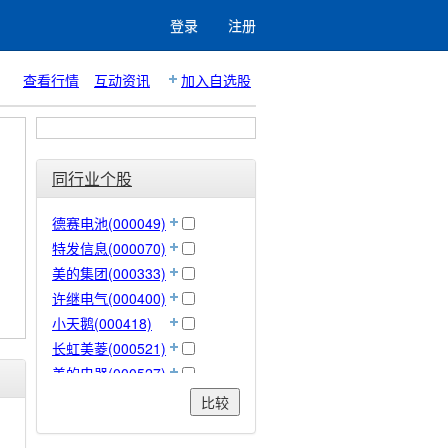
登录
注册
查看行情
互动资讯
加入自选股
同行业个股
德赛电池(000049)
特发信息(000070)
美的集团(000333)
许继电气(000400)
小天鹅(000418)
长虹美菱(000521)
美的电器(000527)
顺钠股份(000533)
比较
佛山照明(000541)