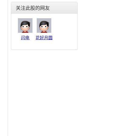
东北电气(000585)
关注此股的网友
合金投资(000633)
格力电器(000651)
东方电子(000682)
金宇车城(000803)
闪电
花好月圆
银河生物(000806)
富通鑫茂(000836)
海信家电(000921)
佳电股份(000922)
德豪润达(002005)
思源电气(002028)
华帝股份(002035)
横店东磁(002056)
国轩高科(002074)
雪莱特(002076)
金智科技(002090)
三变科技(002112)
中环股份(002129)