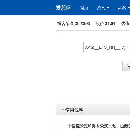
爱股网
首页
资讯
策略
横店东磁(002056)
股价
21.94
估
使用说明
一个
估值公式
和
算术公式
类似，由
数