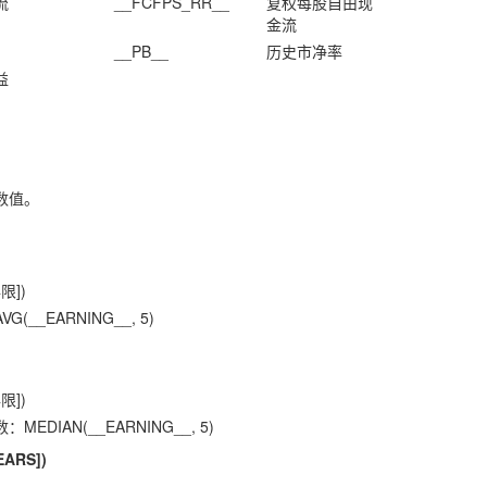
流
__FCFPS_RR__
复权每股自由现
金流
__PB__
历史市净率
益
数值。
限])
__EARNING__, 5)
限])
DIAN(__EARNING__, 5)
EARS])