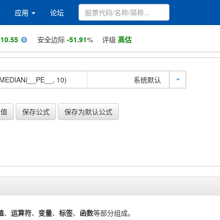
应用
论坛
值
10.55
安全边际
-51.91
%
评级
高估
系统默认
估值
保存公式
保存为默认公式
值
、
运算符
、
变量
、
标签
、
函数
等部分组成。