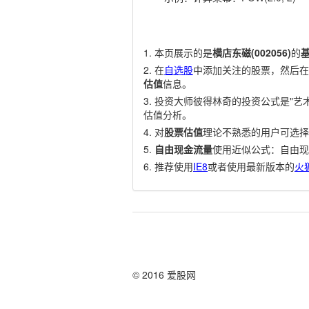
本页展示的是
横店东磁(002056)
的
在
自选股
中添加关注的股票，然后在
估值
信息。
投资大师彼得林奇的投资公式是"艺术
估值分析。
对
股票估值
理论不熟悉的用户可选择
自由现金流量
使用近似公式：自由现
推荐使用
IE8
或者使用最新版本的
火
© 2016 爱股网