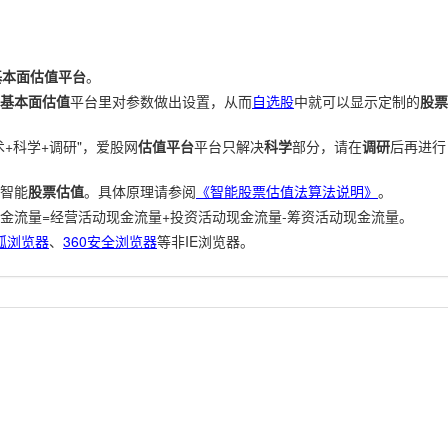
基本面估值平台
。
基本面估值
平台里对参数做出设置，从而
自选股
中就可以显示定制的
股票
+科学+调研"，爱股网
估值平台
平台只解决
科学
部分，请在
调研
后再进行
智能
股票估值
。具体原理请参阅
《智能股票估值法算法说明》
。
金流量=经营活动现金流量+投资活动现金流量-筹资活动现金流量。
狐浏览器
、
360安全浏览器
等非IE浏览器。