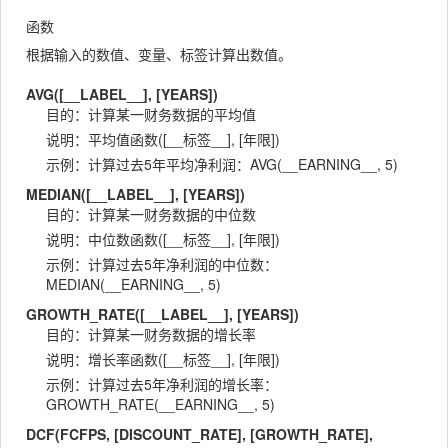
函数
根据输入的数值、变量、标签计算出数值。
AVG([__LABEL__], [YEARS])
目的
：
计算某一财务数据的平均值
说明
：
平均值函数([__标签__], [年限])
示例
：
计算过去5年平均净利润：AVG(__EARNING__, 5)
MEDIAN([__LABEL__], [YEARS])
目的
：
计算某一财务数据的中位数
说明
：
中位数函数([__标签__], [年限])
示例
：
计算过去5年净利润的中位数：
MEDIAN(__EARNING__, 5)
GROWTH_RATE([__LABEL__], [YEARS])
目的
：
计算某一财务数据的增长率
说明
：
增长率函数([__标签__], [年限])
示例
：
计算过去5年净利润的增长率：
GROWTH_RATE(__EARNING__, 5)
DCF(FCFPS, [DISCOUNT_RATE], [GROWTH_RATE],