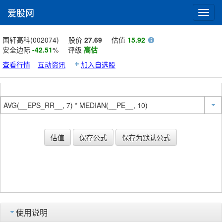
爱股网
Toggl
navig
国轩高科(002074)
股价
27.69
估值
15.92
安全边际
-42.51
%
评级
高估
查看行情
互动资讯
加入自选股
估值
保存公式
保存为默认公式
使用说明