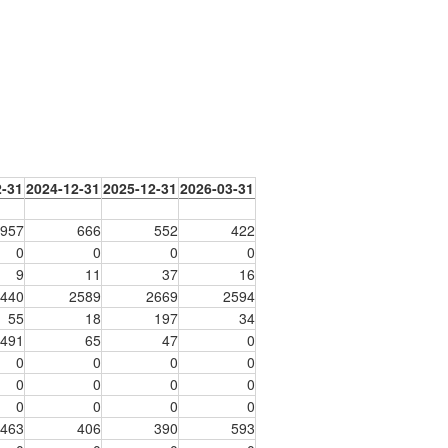
2-31
2024-12-31
2025-12-31
2026-03-31
957
666
552
422
0
0
0
0
9
11
37
16
440
2589
2669
2594
55
18
197
34
491
65
47
0
0
0
0
0
0
0
0
0
0
0
0
0
463
406
390
593