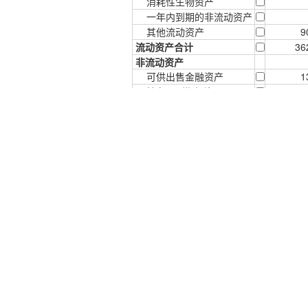
消耗性生物资产
一年内到期的非流动资产
其他流动资产
9
流动资产合计
36
非流动资产
可供出售金融资产
1
持有至到期投资
长期应收款
长期股权投资
1
投资性房地产
固定资产
6
在建工程
工程物资
固定资产清理
生产性生物资产
油气资产
无形资产
2
开发支出
商誉
45
长期待摊费用
递延所得税资产