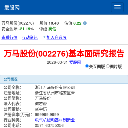
爱股网
Toggl
navig
万马股份(002276)
股价
10.43
估值
8.22
安全边际
-21.19
%
评级
高估
查看行情
互动资讯
加入自选股
万马股份(002276)基本面研究报告
2026-03-31
爱股网
交互图版
图片版
公司概况
公司全称：
浙江万马股份有限公司
注册地址：
浙江省杭州市临安区青山湖街道鹤亭街896号
公司简称：
万马股份
法人代表：
何若虚
公司董秘：
赵宇恺
注册资本(万元)：
999999.9999
行业种类：
电气机械和器材制造业
公司电话：
0571-63755256