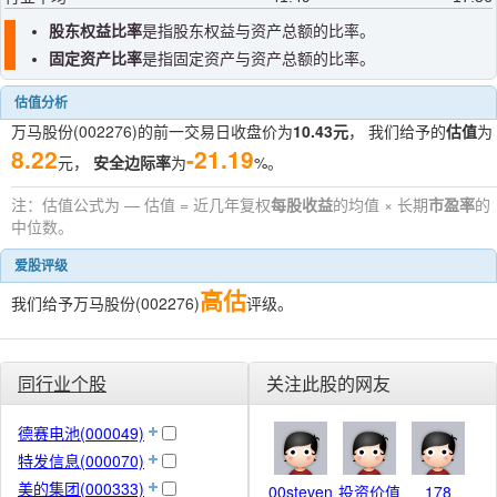
股东权益比率
是指股东权益与资产总额的比率。
固定资产比率
是指固定资产与资产总额的比率。
估值分析
万马股份(002276)的前一交易日收盘价为
10.43元
， 我们给予的
估值
为
8.22
-21.19
元，
安全边际率
为
%。
注：估值公式为 — 估值 = 近几年复权
每股收益
的均值 × 长期
市盈率
的
中位数。
爱股评级
高估
我们给予万马股份(002276)
评级。
同行业个股
关注此股的网友
德赛电池(000049)
特发信息(000070)
美的集团(000333)
00steven
投资价值
178