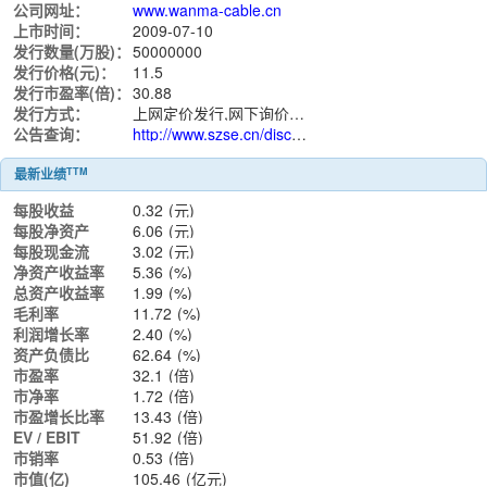
公司网址：
www.wanma-cable.cn
上市时间：
2009-07-10
发行数量(万股)：
50000000
发行价格(元)：
11.5
发行市盈率(倍)：
30.88
发行方式：
上网定价发行,网下询价发行
公告查询：
http://www.szse.cn/disclosure/listed/notice/index.html?stock=002276
TTM
最新业绩
每股收益
0.32
(元)
每股净资产
6.06
(元)
每股现金流
3.02
(元)
净资产收益率
5.36
(%)
总资产收益率
1.99
(%)
毛利率
11.72
(%)
利润增长率
2.40
(%)
资产负债比
62.64
(%)
市盈率
32.1
(倍)
市净率
1.72
(倍)
市盈增长比率
13.43
(倍)
EV / EBIT
51.92
(倍)
市销率
0.53
(倍)
市值(亿)
105.46
(亿元)