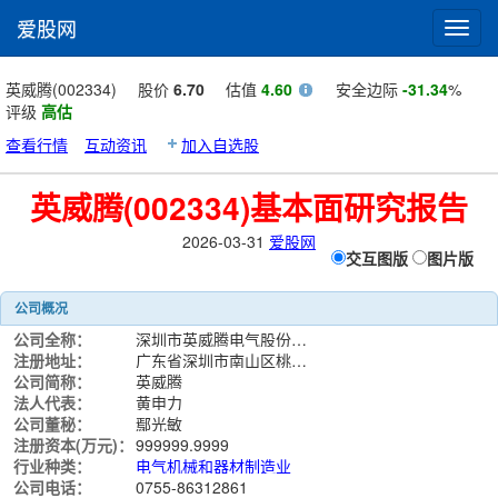
爱股网
Toggl
navig
英威腾(002334)
股价
6.70
估值
4.60
安全边际
-31.34
%
评级
高估
查看行情
互动资讯
加入自选股
英威腾(002334)基本面研究报告
2026-03-31
爱股网
交互图版
图片版
公司概况
公司全称：
深圳市英威腾电气股份有限公司
注册地址：
广东省深圳市南山区桃源街道长源社区学苑大道南山智园A7栋501
公司简称：
英威腾
法人代表：
黄申力
公司董秘：
鄢光敏
注册资本(万元)：
999999.9999
行业种类：
电气机械和器材制造业
公司电话：
0755-86312861