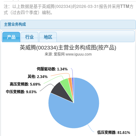
注：以上数据是基于
英威腾(002334)
的2026-03-31
报告并采用
TTM
方
式（过去四个季度）编制。
主营业务构成
产品
行业
地区
英威腾(002334)主营业务构成图(按产品)
来源: 爱股网 www.iguuu.com
伺服驱动器
: 1.34%
其他
: 2.34%
高压变频器
: 5.69%
中压变频器
: 9.03%
低压变频器
: 81.61%