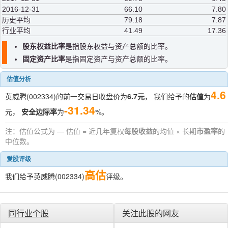
2016-12-31
66.10
7.80
历史平均
79.18
7.87
行业平均
41.49
17.36
股东权益比率
是指股东权益与资产总额的比率。
固定资产比率
是指固定资产与资产总额的比率。
估值分析
4.6
英威腾(002334)的前一交易日收盘价为
6.7元
， 我们给予的
估值
为
-31.34
元，
安全边际率
为
%。
注：估值公式为 — 估值 = 近几年复权
每股收益
的均值 × 长期
市盈率
的
中位数。
爱股评级
高估
我们给予英威腾(002334)
评级。
同行业个股
关注此股的网友