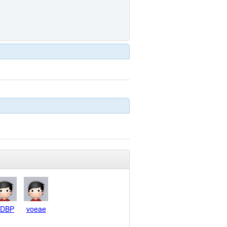
DBP
voeae