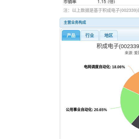
市销率
1.15
(倍)
注：以上数据是基于
积成电子(002339)
主营业务构成
产品
行业
地区
积成电子(0023
来源: 爱股
电网调度自动化
: 18.06%
公用事业自动化
: 20.65%