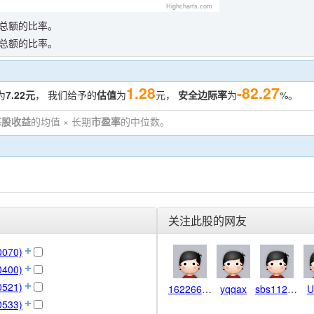
Highcharts.com
总额的比率。
总额的比率。
1.28
-82.27
为
7.22元
， 我们给予的
估值
为
元，
安全边际率
为
%。
每股收益
的均值 × 长期
市盈率
的中位数。
。
关注此股的网友
070)
400)
521)
1622668631
yqqax
sbs112233
U
533)