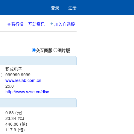
登录
注册
查看行情
互动资讯
加入自选股
交互图版
图片版
积成电子
)：
999999.9999
www.ieslab.com.cn
：
25.0
http://www.szse.cn/disclosure/listed/notice/index.html?stock=002339
0.88
(元)
23.34
(%)
446.88
(倍)
117.9
(倍)