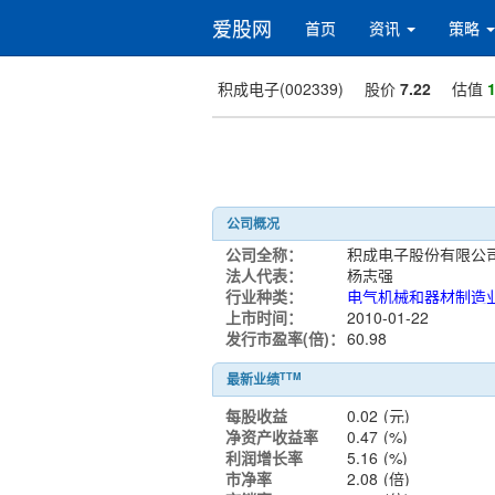
爱股网
首页
资讯
策略
积成电子(002339)
股价
7.22
估值
1
公司概况
公司全称：
积成电子股份有限公
法人代表：
杨志强
行业种类：
电气机械和器材制造
上市时间：
2010-01-22
发行市盈率(倍)：
60.98
TTM
最新业绩
每股收益
0.02
(元)
净资产收益率
0.47
(%)
利润增长率
5.16
(%)
市净率
2.08
(倍)