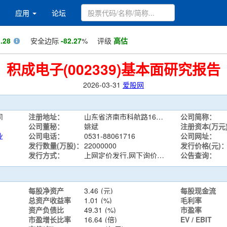
应用
论坛
.28
安全边际
-82.27
%
评级
高估
积成电子(002339)基本面研究报告
2026-03-31
爱股网
司
注册地址：
山东省济南市科航路1677号
公司简称：
公司董秘：
姚斌
注册资本(万元
业
公司电话：
0531-88061716
公司网址：
发行数量(万股)：
22000000
发行价格(元)
发行方式：
上网定价发行,网下询价发行
公告查询：
每股净资产
3.46
(元)
每股现金流
总资产收益率
1.01
(%)
毛利率
资产负债比
49.31
(%)
市盈率
市盈增长比率
16.64
(倍)
EV / EBIT