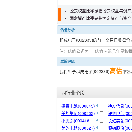
股东权益比率
是指股东权益与资产
固定资产比率
是指固定资产与资产
估值分析
积成电子(002339)的前一交易日收盘价
注：估值公式为 — 估值 = 近几年复权
爱股评级
高估
我们给予积成电子(002339)
评级
同行业个股
德赛电池(000049)
特发信息(000
美的集团(000333)
许继电气(000
小天鹅(000418)
长虹美菱(000
美的电器(000527)
顺钠股份(000