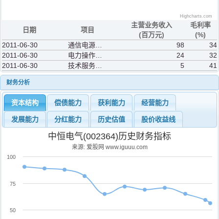
Highcharts.com
主营业务收入
毛利率
日期
项目
(百万元)
(%)
2011-06-30
通信电源系统
98
34
2011-06-30
电力操作电源系统
24
32
2011-06-30
技术服务维护
5
41
财务分析
资本结构
偿债能力
获利能力
经营能力
发展能力
分红能力
历史估值
股价收益线
中恒电气(002364)历史财务指标
来源: 爱股网 www.iguuu.com
100
75
50