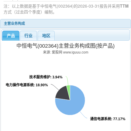
注：以上数据是基于
中恒电气(002364)
的2026-03-31
报告并采用
TTM
方式（过去四个季度）编制。
主营业务构成
产品
行业
地区
中恒电气(002364)主营业务构成图(按产品)
来源: 爱股网 www.iguuu.com
技术服务维护
: 3.94%
电力操作电源系统
: 18.90%
通信电源系统
: 77.17%