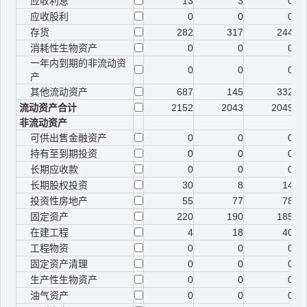
应收利息
13
3
0
应收股利
0
0
0
存货
282
317
244
消耗性生物资产
0
0
0
一年内到期的非流动资
0
0
0
产
其他流动资产
687
145
332
流动资产合计
2152
2043
2049
非流动资产
可供出售金融资产
0
0
0
持有至到期投资
0
0
0
长期应收款
0
0
0
长期股权投资
30
8
14
投资性房地产
55
77
78
固定资产
220
190
185
在建工程
4
18
40
工程物资
0
0
0
固定资产清理
0
0
0
生产性生物资产
0
0
0
油气资产
0
0
0