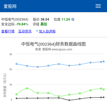
爱股网
Toggl
navig
中恒电气(002364)
股价
38.54
估值
11.24
安全边际
-70.84
%
评级
高估
查看行情
互动资讯
加入自选股
中恒电气(002364)财务数据曲线图
来源: 爱股网 www.iguuu.com
3k
2k
财务数据（百万元）
1k
0