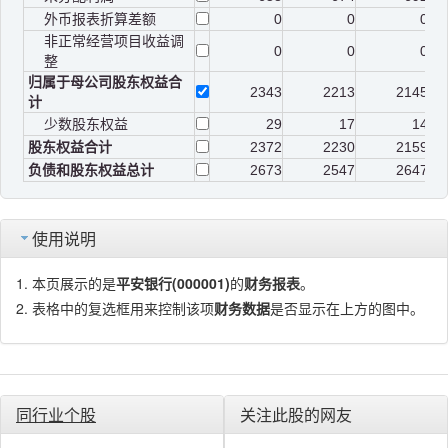
外币报表折算差额
0
0
0
非正常经营项目收益调
0
0
0
整
归属于母公司股东权益合
2343
2213
2145
计
少数股东权益
29
17
14
股东权益合计
2372
2230
2159
负债和股东权益总计
2673
2547
2647
使用说明
本页展示的是
平安银行(000001)
的
财务报表
。
表格中的复选框用来控制该项
财务数据
是否显示在上方的图中。
同行业个股
关注此股的网友