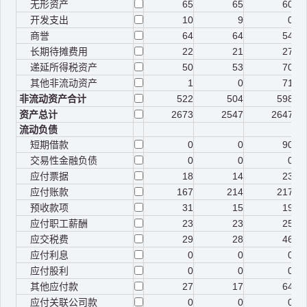
无形资产
65
65
60
开发支出
10
9
0
商誉
64
64
54
长期待摊费用
22
21
27
递延所得税资产
50
53
70
其他非流动资产
1
0
71
非流动资产合计
522
504
598
资产总计
2673
2547
2647
流动负债
短期借款
0
0
90
交易性金融负债
0
0
0
应付票据
18
14
23
应付账款
167
214
217
预收款项
31
15
19
应付职工薪酬
23
23
25
应交税费
29
28
46
应付利息
0
0
0
应付股利
0
0
0
其他应付款
27
17
64
应付关联公司款
0
0
0