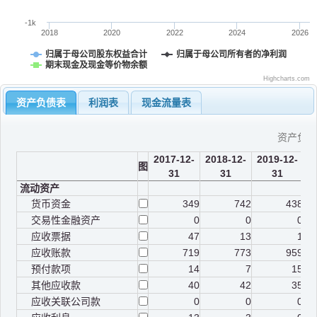
-1k
2018
2020
2022
2024
2026
归属于母公司股东权益合计
归属于母公司所有者的净利润
期末现金及现金等价物余额
Highcharts.com
资产负债表
利润表
现金流量表
资产负
2017-12-
2018-12-
2019-12-
2
图
31
31
31
流动资产
货币资金
349
742
438
交易性金融资产
0
0
0
应收票据
47
13
1
应收账款
719
773
959
预付款项
14
7
15
其他应收款
40
42
35
应收关联公司款
0
0
0