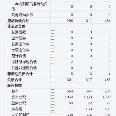
一年内到期的非流动负
0
0
0
债
其他流动负债
0
0
0
流动负债合计
296
311
484
非流动负债
长期借款
0
0
0
应付债券
0
0
0
长期应付款
0
0
0
专项应付款
0
0
0
预计负债
0
0
0
递延所得税负债
2
1
0
其他非流动负债
0
0
0
非流动负债合计
5
6
4
负债合计
301
317
488
股东权益
股本
564
564
564
资本公积
1054
1053
1005
盈余公积
69
72
77
库存股
1
150
193
未分配利润
658
674
692