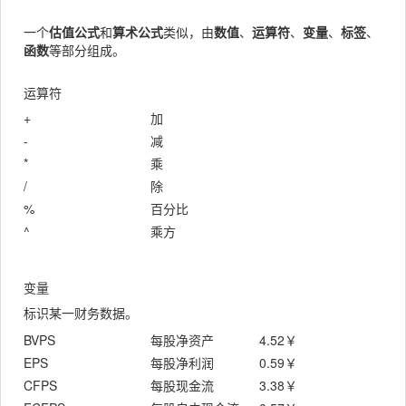
一个
估值公式
和
算术公式
类似，由
数值
、
运算符
、
变量
、
标签
、
函数
等部分组成。
运算符
+
加
-
减
*
乘
/
除
%
百分比
^
乘方
变量
标识某一财务数据。
BVPS
每股净资产
4.52
￥
EPS
每股净利润
0.59
￥
CFPS
每股现金流
3.38
￥