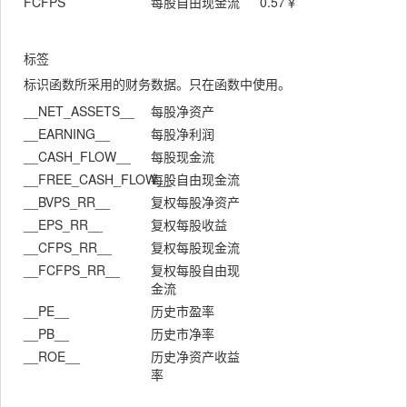
FCFPS
每股自由现金流
0.57
￥
标签
标识函数所采用的财务数据。只在函数中使用。
__NET_ASSETS__
每股净资产
__EARNING__
每股净利润
__CASH_FLOW__
每股现金流
__FREE_CASH_FLOW__
每股自由现金流
__BVPS_RR__
复权每股净资产
__EPS_RR__
复权每股收益
__CFPS_RR__
复权每股现金流
__FCFPS_RR__
复权每股自由现
金流
__PE__
历史市盈率
__PB__
历史市净率
__ROE__
历史净资产收益
率