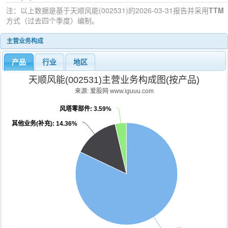
注：以上数据是基于
天顺风能(002531)
的2026-03-31
报告并采用
TTM
方式（过去四个季度）编制。
主营业务构成
产品
行业
地区
天顺风能(002531)主营业务构成图(按产品)
来源: 爱股网 www.iguuu.com
风塔零部件
: 3.59%
其他业务(补充)
: 14.36%