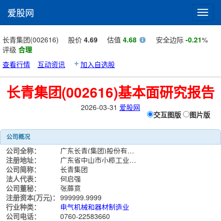
爱股网
Toggl
navig
长青集团(002616)
股价
4.69
估值
4.68
安全边际
-0.21
%
评级
合理
查看行情
互动资讯
加入自选股
长青集团(002616)基本面研究报告
2026-03-31
爱股网
交互图版
图片版
公司概况
公司全称：
广东长青(集团)股份有限公司
注册地址：
广东省中山市小榄工业大道南42号
公司简称：
长青集团
法人代表：
何启强
公司董秘：
张蓐意
注册资本(万元)：
999999.9999
行业种类：
电气机械和器材制造业
公司电话：
0760-22583660