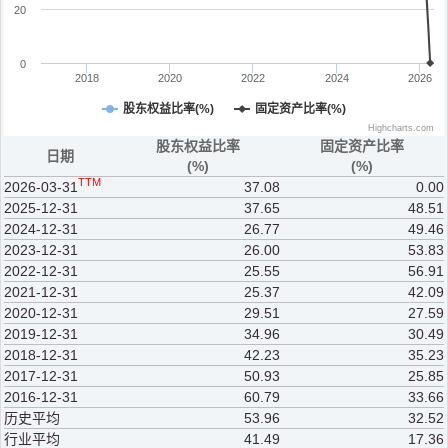
20
0
2018
2020
2022
2024
2026
股东权益比率(%)
固定资产比率(%)
Highcharts.com
股东权益比率
固定资产比率
日期
(%)
(%)
TTM
2026-03-31
37.08
0.00
2025-12-31
37.65
48.51
2024-12-31
26.77
49.46
2023-12-31
26.00
53.83
2022-12-31
25.55
56.91
2021-12-31
25.37
42.09
2020-12-31
29.51
27.59
2019-12-31
34.96
30.49
2018-12-31
42.23
35.23
2017-12-31
50.93
25.85
2016-12-31
60.79
33.66
历史平均
53.96
32.52
行业平均
41.49
17.36