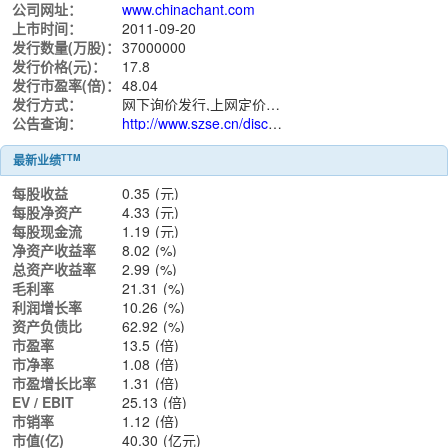
公司网址：
www.chinachant.com
上市时间：
2011-09-20
发行数量(万股)：
37000000
发行价格(元)：
17.8
发行市盈率(倍)：
48.04
发行方式：
网下询价发行,上网定价发行
公告查询：
http://www.szse.cn/disclosure/listed/notice/index.html?stock=002616
TTM
最新业绩
每股收益
0.35
(元)
每股净资产
4.33
(元)
每股现金流
1.19
(元)
净资产收益率
8.02
(%)
总资产收益率
2.99
(%)
毛利率
21.31
(%)
利润增长率
10.26
(%)
资产负债比
62.92
(%)
市盈率
13.5
(倍)
市净率
1.08
(倍)
市盈增长比率
1.31
(倍)
EV / EBIT
25.13
(倍)
市销率
1.12
(倍)
市值(亿)
40.30
(亿元)