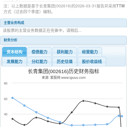
注：以上数据是基于
长青集团(002616)
的2026-03-31
报告并采用
TTM
方式（过去四个季度）编制。
主营业务构成
该股票的主营业务数据正在完善中，请稍后...
财务分析
资本结构
偿债能力
获利能力
经营能力
发展能力
分红能力
历史估值
股价收益线
长青集团(002616)历史财务指标
来源: 爱股网 www.iguuu.com
80
60
40