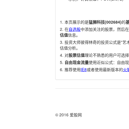
本页展示的是
猛狮科技(002684)
的
在
自选股
中添加关注的股票，然后在
估值
信息。
投资大师彼得林奇的投资公式是"艺术
估值分析。
对
股票估值
理论不熟悉的用户可选择
自由现金流量
使用近似公式：自由现
推荐使用
IE8
或者使用最新版本的
火
© 2016 爱股网