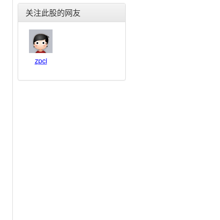
东北电气(000585)
关注此股的网友
合金投资(000633)
格力电器(000651)
东方电子(000682)
金宇车城(000803)
zpci
银河生物(000806)
富通鑫茂(000836)
海信家电(000921)
佳电股份(000922)
德豪润达(002005)
思源电气(002028)
华帝股份(002035)
横店东磁(002056)
国轩高科(002074)
雪莱特(002076)
金智科技(002090)
三变科技(002112)
中环股份(002129)