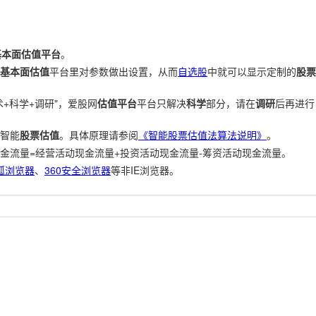
基本面估值平台
。
基本面估值
平台里对参数做出设置，从而
自选股
中就可以显示定制的
股票
+科学+调研"，爱股网
估值平台
平台只解决
科学
部分，请在
调研
后再进行
智能
股票估值
。具体原理请参阅
《智能股票估值法算法说明》
。
金流量=经营活动现金流量+投资活动现金流量-筹资活动现金流量。
狐浏览器
、
360安全浏览器
等非IE浏览器。