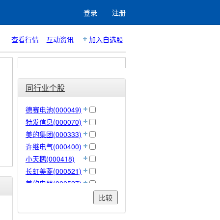
登录
注册
查看行情
互动资讯
加入自选股
同行业个股
德赛电池(000049)
特发信息(000070)
美的集团(000333)
许继电气(000400)
小天鹅(000418)
长虹美菱(000521)
美的电器(000527)
顺钠股份(000533)
比较
佛山照明(000541)