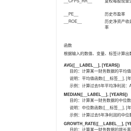
__CFPS_RR__
复权每股现金
__PE__
历史市盈率
__ROE__
历史净资产收
率
函数
根据输入的数值、变量、标签计算出
AVG([__LABEL__], [YEARS])
目的
：
计算某一财务数据的平均值
说明
：
平均值函数([__标签__], [年
示例
：
计算过去5年平均净利润：AVG(
MEDIAN([__LABEL__], [YEARS])
目的
：
计算某一财务数据的中位数
说明
：
中位数函数([__标签__], [年
示例
：
计算过去5年净利润的中位数：ME
GROWTH_RATE([__LABEL__], [Y
目的
：
计算某一财务数据的增长率