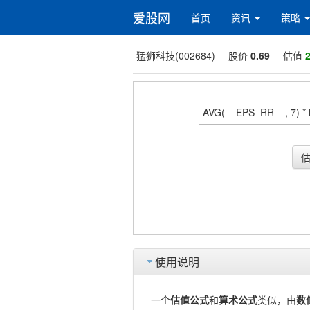
爱股网
首页
资讯
策略
猛狮科技(002684)
股价
0.69
估值
2
使用说明
一个
估值公式
和
算术公式
类似，由
数