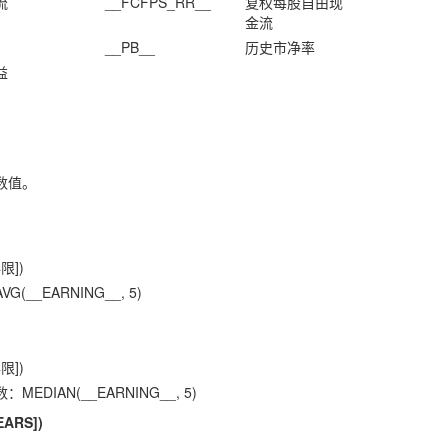
流
__FCFPS_RR__
复权每股自由现
金流
__PB__
历史市净率
益
数值。
限])
__EARNING__, 5)
限])
DIAN(__EARNING__, 5)
EARS])