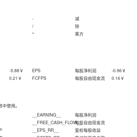
-
减
/
除
^
乘方
-5.88
￥
EPS
每股净利润
-0.96
￥
0.21
￥
FCFPS
每股自由现金流
0.16
￥
数中使用。
__EARNING__
每股净利润
__FREE_CASH_FLOW__
每股自由现金流
产
__EPS_RR__
复权每股收益