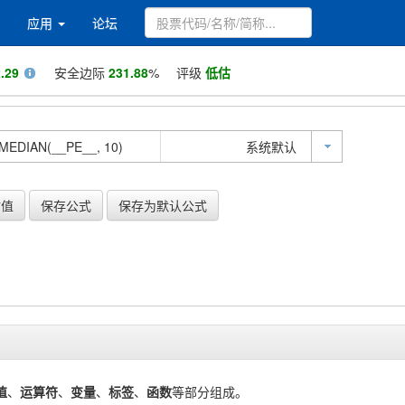
应用
论坛
.29
安全边际
231.88
%
评级
低估
系统默认
估值
保存公式
保存为默认公式
值
、
运算符
、
变量
、
标签
、
函数
等部分组成。