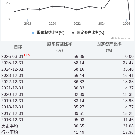
25
0
2018
2020
2022
2024
2026
股东权益比率(%)
固定资产比率(%)
Highcharts.com
股东权益比率
固定资产比率
日期
(%)
(%)
TTM
2026-03-31
56.35
0.00
2025-12-31
58.14
37.47
2024-12-31
58.16
35.46
2023-12-31
66.44
16.41
2022-12-31
66.62
18.85
2021-12-31
80.83
14.37
2020-12-31
82.39
18.38
2019-12-31
83.14
18.95
2018-12-31
85.27
14.77
2017-12-31
89.61
15.28
2016-12-31
95.03
11.46
历史平均
80.65
21.08
行业平均
41.49
17.36