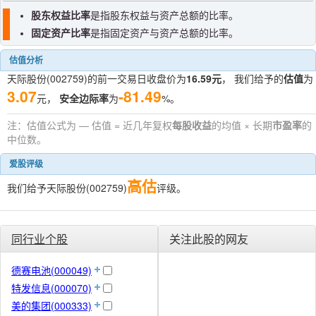
股东权益比率
是指股东权益与资产总额的比率。
固定资产比率
是指固定资产与资产总额的比率。
估值分析
天际股份(002759)的前一交易日收盘价为
16.59元
， 我们给予的
估值
为
3.07
-81.49
元，
安全边际率
为
%。
注：估值公式为 — 估值 = 近几年复权
每股收益
的均值 × 长期
市盈率
的
中位数。
爱股评级
高估
我们给予天际股份(002759)
评级。
同行业个股
关注此股的网友
德赛电池(000049)
特发信息(000070)
美的集团(000333)