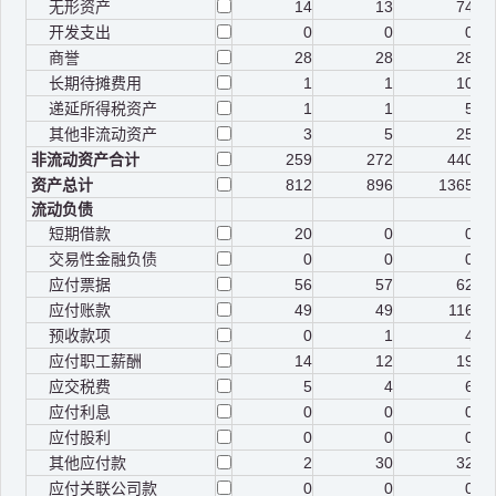
无形资产
14
13
74
开发支出
0
0
0
商誉
28
28
28
长期待摊费用
1
1
10
递延所得税资产
1
1
5
其他非流动资产
3
5
25
非流动资产合计
259
272
440
资产总计
812
896
1365
流动负债
短期借款
20
0
0
交易性金融负债
0
0
0
应付票据
56
57
62
应付账款
49
49
116
预收款项
0
1
4
应付职工薪酬
14
12
19
应交税费
5
4
6
应付利息
0
0
0
应付股利
0
0
0
其他应付款
2
30
32
应付关联公司款
0
0
0