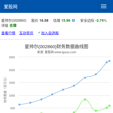
爱股网
Toggl
navig
星帅尔(002860)
股价
16.58
估值
15.96
安全边际
-3.74
%
评级
合理
查看行情
互动资讯
加入自选股
星帅尔(002860)财务数据曲线图
来源: 爱股网 www.iguuu.com
2500
2000
财务数据（百万元）
1500
1000
500