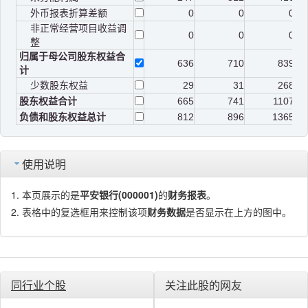
外币报表折算差额
0
0
0
非正常经营项目收益调
0
0
0
整
归属于母公司股东权益合
636
710
839
计
少数股东权益
29
31
268
股东权益合计
665
741
1107
负债和股东权益总计
812
896
1365
使用说明
本页展示的是
平安银行(000001)
的
财务报表
。
表格中的复选框用来控制该项
财务数据
是否显示在上方的图中。
同行业个股
关注此股的网友