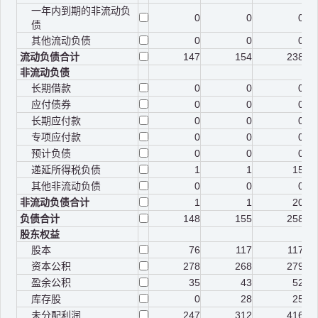
一年内到期的非流动负
0
0
0
债
其他流动负债
0
0
0
流动负债合计
147
154
238
非流动负债
长期借款
0
0
0
应付债券
0
0
0
长期应付款
0
0
0
专项应付款
0
0
0
预计负债
0
0
0
递延所得税负债
1
1
15
其他非流动负债
0
0
0
非流动负债合计
1
1
20
负债合计
148
155
258
股东权益
股本
76
117
117
资本公积
278
268
279
盈余公积
35
43
52
库存股
0
28
25
未分配利润
247
312
416