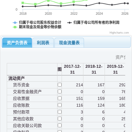
0
2018
2020
2022
2024
2026
归属于母公司股东权益合计
归属于母公司所有者的净利润
期末现金及现金等价物余额
Highcharts.com
资产负债表
利润表
现金流量表
资产负
2017-12-
2018-12-
2019-12-
2
图
31
31
31
流动资产
货币资金
214
167
292
交易性金融资产
0
0
76
应收票据
151
159
165
应收账款
116
124
180
预付款项
3
6
4
其他应收款
0
0
25
应收关联公司款
0
0
0