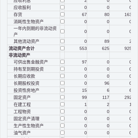
应收利息
2
0
0
应收股利
0
0
0
存货
67
80
163
消耗性生物资产
0
0
0
一年内到期的非流动资
0
0
0
产
其他流动资产
0
89
2
流动资产合计
553
625
925
非流动资产
可供出售金融资产
97
0
0
持有至到期投资
0
0
0
长期应收款
0
0
0
长期股权投资
0
96
0
投资性房地产
15
6
6
固定资产
99
117
292
在建工程
1
2
1
工程物资
0
0
0
固定资产清理
0
0
0
生产性生物资产
0
0
0
油气资产
0
0
0