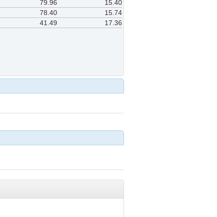
79.96
15.40
78.40
15.74
41.49
17.36