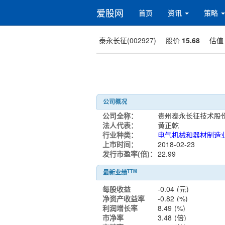
爱股网
首页
资讯
策略
泰永长征(002927)
股价
15.68
估
公司概况
公司全称：
法人代表：
黄正乾
行业种类：
电气机械和器材制造
上市时间：
2018-02-23
发行市盈率(倍)：
22.99
TTM
最新业绩
每股收益
-0.04
(元)
净资产收益率
-0.82
(%)
利润增长率
8.49
(%)
市净率
3.48
(倍)