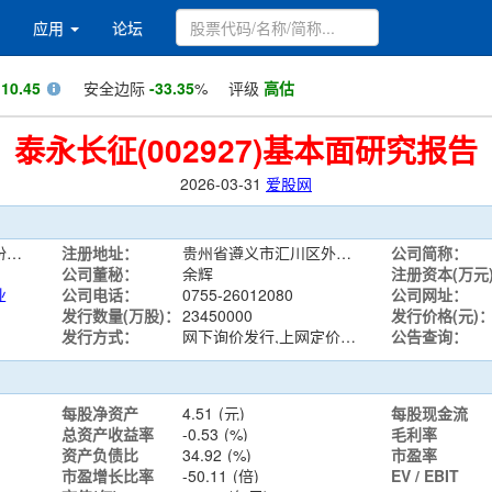
应用
论坛
值
10.45
安全边际
-33.35
%
评级
高估
泰永长征(002927)基本面研究报告
2026-03-31
爱股网
贵州泰永长征技术股份有限公司
注册地址：
贵州省遵义市汇川区外高桥工业园区武汉路中段
公司简称：
公司董秘：
余辉
注册资本(万元
业
公司电话：
0755-26012080
公司网址：
发行数量(万股)：
23450000
发行价格(元)
发行方式：
网下询价发行,上网定价发行
公告查询：
每股净资产
4.51
(元)
每股现金流
总资产收益率
-0.53
(%)
毛利率
资产负债比
34.92
(%)
市盈率
市盈增长比率
-50.11
(倍)
EV / EBIT