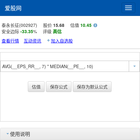
爱股网
Toggl
navig
泰永长征(002927)
股价
15.68
估值
10.45
安全边际
-33.35
%
评级
高估
查看行情
互动资讯
加入自选股
估值
保存公式
保存为默认公式
使用说明