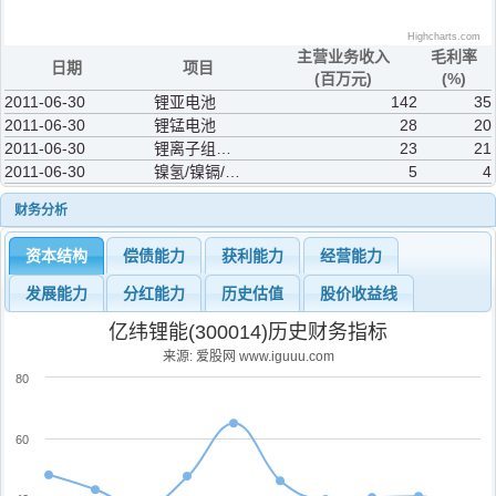
Highcharts.com
主营业务收入
毛利率
日期
项目
(百万元)
(%)
2011-06-30
锂亚电池
142
35
2011-06-30
锂锰电池
28
20
2011-06-30
锂离子组合电池
23
21
2011-06-30
镍氢/镍镉/碱组合电池
5
4
财务分析
资本结构
偿债能力
获利能力
经营能力
发展能力
分红能力
历史估值
股价收益线
亿纬锂能(300014)历史财务指标
来源: 爱股网 www.iguuu.com
80
60