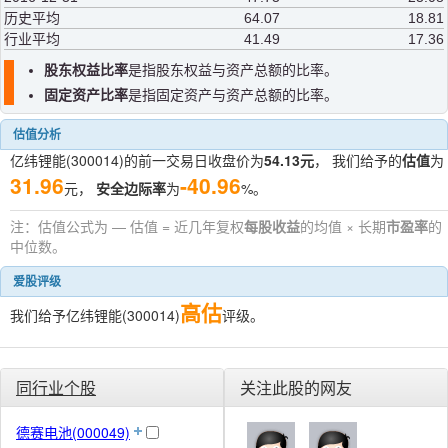
历史平均
64.07
18.81
行业平均
41.49
17.36
股东权益比率
是指股东权益与资产总额的比率。
固定资产比率
是指固定资产与资产总额的比率。
估值分析
亿纬锂能(300014)的前一交易日收盘价为
54.13元
， 我们给予的
估值
为
31.96
-40.96
元，
安全边际率
为
%。
注：估值公式为 — 估值 = 近几年复权
每股收益
的均值 × 长期
市盈率
的
中位数。
爱股评级
高估
我们给予亿纬锂能(300014)
评级。
同行业个股
关注此股的网友
德赛电池(000049)