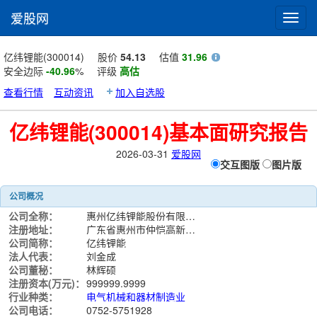
爱股网
Toggl
navig
亿纬锂能(300014)
股价
54.13
估值
31.96
安全边际
-40.96
%
评级
高估
查看行情
互动资讯
加入自选股
亿纬锂能(300014)基本面研究报告
2026-03-31
爱股网
交互图版
图片版
公司概况
公司全称：
惠州亿纬锂能股份有限公司
注册地址：
广东省惠州市仲恺高新区惠风七路38号
公司简称：
亿纬锂能
法人代表：
刘金成
公司董秘：
林辉硕
注册资本(万元)：
999999.9999
行业种类：
电气机械和器材制造业
公司电话：
0752-5751928