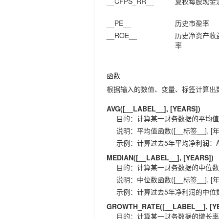
__CFPS_RR__
复权每股现金
__PE__
历史市盈率
__ROE__
历史净资产收
率
函数
根据输入的数值、变量、标签计算出
AVG([__LABEL__], [YEARS])
目的
：
计算某一财务数据的平均值
说明
：
平均值函数([__标签__], [年
示例
：
计算过去5年平均净利润：AVG(
MEDIAN([__LABEL__], [YEARS])
目的
：
计算某一财务数据的中位数
说明
：
中位数函数([__标签__], [年
示例
：
计算过去5年净利润的中位数：ME
GROWTH_RATE([__LABEL__], [Y
目的
：
计算某一财务数据的增长率