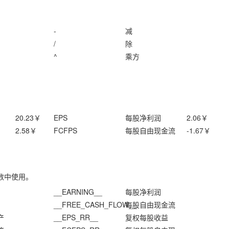
-
减
/
除
^
乘方
20.23
￥
EPS
每股净利润
2.06
￥
2.58
￥
FCFPS
每股自由现金流
-1.67
￥
数中使用。
__EARNING__
每股净利润
__FREE_CASH_FLOW__
每股自由现金流
产
__EPS_RR__
复权每股收益