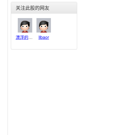
东北电气(000585)
关注此股的网友
合金投资(000633)
格力电器(000651)
东方电子(000682)
金宇车城(000803)
漂浮的羽毛
libaor
银河生物(000806)
富通鑫茂(000836)
海信家电(000921)
佳电股份(000922)
德豪润达(002005)
思源电气(002028)
华帝股份(002035)
横店东磁(002056)
国轩高科(002074)
雪莱特(002076)
金智科技(002090)
三变科技(002112)
中环股份(002129)