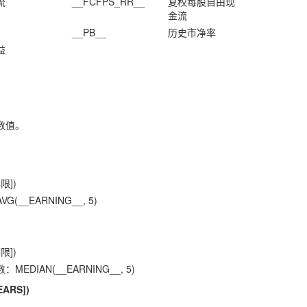
流
__FCFPS_RR__
复权每股自由现
金流
__PB__
历史市净率
益
数值。
限])
__EARNING__, 5)
限])
DIAN(__EARNING__, 5)
EARS])