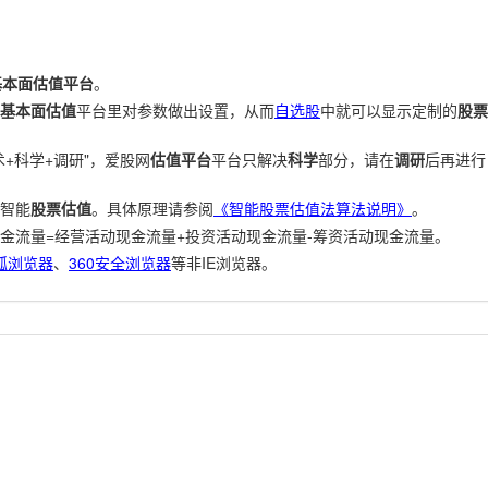
基本面估值平台
。
基本面估值
平台里对参数做出设置，从而
自选股
中就可以显示定制的
股票
+科学+调研"，爱股网
估值平台
平台只解决
科学
部分，请在
调研
后再进行
智能
股票估值
。具体原理请参阅
《智能股票估值法算法说明》
。
金流量=经营活动现金流量+投资活动现金流量-筹资活动现金流量。
狐浏览器
、
360安全浏览器
等非IE浏览器。