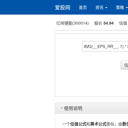
爱股网
首页
资讯
策略
亿纬锂能(300014)
股价
54.94
估
使用说明
一个
估值公式
和
算术公式
类似，由
数