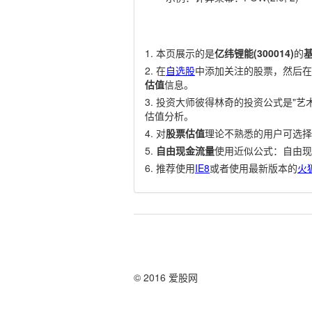
本页展示的是
亿纬锂能(300014)
的
在
自选股
中添加关注的股票，然后在
估值
信息。
投资大师彼得林奇的投资公式是"艺术
估值分析。
对
股票估值
理论不熟悉的用户可选择
自由现金流量
使用近似公式：自由现
推荐使用
IE8
或者使用最新版本的
火
© 2016 爱股网