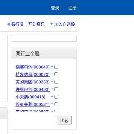
登录
注册
查看行情
互动资讯
加入自选股
同行业个股
德赛电池(000049)
特发信息(000070)
美的集团(000333)
许继电气(000400)
小天鹅(000418)
长虹美菱(000521)
美的电器(000527)
顺钠股份(000533)
比较
佛山照明(000541)