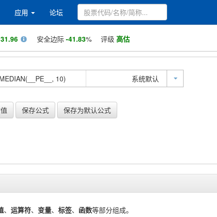
应用
论坛
值
31.96
安全边际
-41.83
%
评级
高估
系统默认
估值
保存公式
保存为默认公式
值
、
运算符
、
变量
、
标签
、
函数
等部分组成。