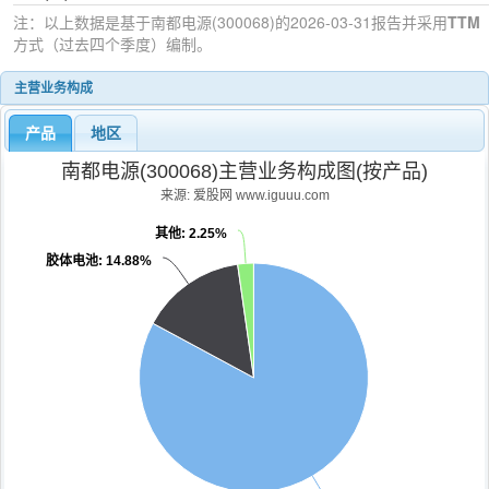
注：以上数据是基于
南都电源(300068)
的2026-03-31
报告并采用
TTM
方式（过去四个季度）编制。
主营业务构成
产品
地区
南都电源(300068)主营业务构成图(按产品)
来源: 爱股网 www.iguuu.com
其他
: 2.25%
胶体电池
: 14.88%