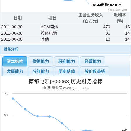
AGM电池
: 82.87%
Highcharts.com
主营业务收入
毛利率
日期
项目
(百万元)
(%)
2011-06-30
AGM电池
479
16
2011-06-30
胶体电池
86
14
2011-06-30
其他
13
14
财务分析
资本结构
偿债能力
获利能力
经营能力
发展能力
分红能力
历史估值
股价收益线
南都电源(300068)历史财务指标
来源: 爱股网 www.iguuu.com
75
50