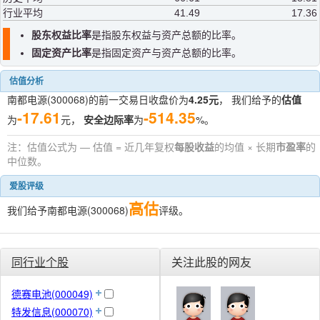
行业平均
41.49
17.36
股东权益比率
是指股东权益与资产总额的比率。
固定资产比率
是指固定资产与资产总额的比率。
估值分析
南都电源(300068)的前一交易日收盘价为
4.25元
， 我们给予的
估值
-17.61
-514.35
为
元，
安全边际率
为
%。
注：估值公式为 — 估值 = 近几年复权
每股收益
的均值 × 长期
市盈率
的
中位数。
爱股评级
高估
我们给予南都电源(300068)
评级。
同行业个股
关注此股的网友
德赛电池(000049)
特发信息(000070)