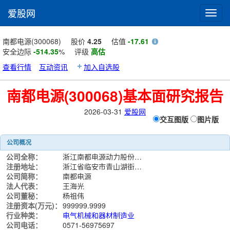
爱股网
Toggl
navig
南都电源(300068)
股价
4.25
估值
-17.61
安全边际
-514.35
%
评级
高估
查看行情
互动资讯
加入自选股
南都电源(300068)基本面研究报告
2026-03-31
爱股网
交互图版
图片版
公司概况
公司全称：
浙江南都电源动力股份有限公司
注册地址：
浙江省临安市青山湖街道景观大道72号
公司简称：
南都电源
法人代表：
王海光
公司董秘：
杨祖伟
注册资本(万元)：
999999.9999
行业种类：
电气机械和器材制造业
公司电话：
0571-56975697