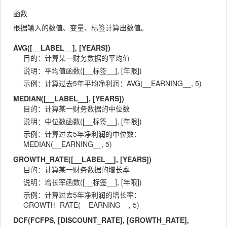
函数
根据输入的数值、变量、标签计算出数值。
AVG([__LABEL__], [YEARS])
目的
：
计算某一财务数据的平均值
说明
：
平均值函数([__标签__], [年限])
示例
：
计算过去5年平均净利润：AVG(__EARNING__, 5)
MEDIAN([__LABEL__], [YEARS])
目的
：
计算某一财务数据的中位数
说明
：
中位数函数([__标签__], [年限])
示例
：
计算过去5年净利润的中位数：
MEDIAN(__EARNING__, 5)
GROWTH_RATE([__LABEL__], [YEARS])
目的
：
计算某一财务数据的增长率
说明
：
增长率函数([__标签__], [年限])
示例
：
计算过去5年净利润的增长率：
GROWTH_RATE(__EARNING__, 5)
DCF(FCFPS, [DISCOUNT_RATE], [GROWTH_RATE],