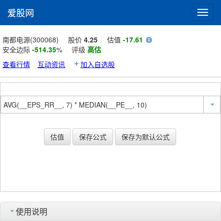
爱股网
Toggl
navig
南都电源(300068)
股价
4.25
估值
-17.61
安全边际
-514.35
%
评级
高估
查看行情
互动资讯
加入自选股
估值
保存公式
保存为默认公式
使用说明