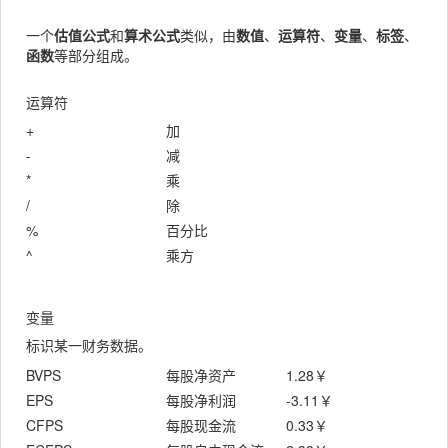
一个
估值公式
和
算术公式
类似，由
数值
、
运算符
、
变量
、
标签
、
函数
等部分组成。
运算符
+
加
-
减
*
乘
/
除
%
百分比
^
乘方
变量
标识某一财务数据。
BVPS
每股净资产
1.28
￥
EPS
每股净利润
-3.11
￥
CFPS
每股现金流
0.33
￥