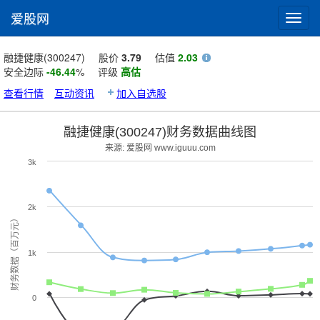
爱股网
Toggl
navig
融捷健康(300247)
股价
3.79
估值
2.03
安全边际
-46.44
%
评级
高估
查看行情
互动资讯
加入自选股
融捷健康(300247)财务数据曲线图
来源: 爱股网 www.iguuu.com
3k
2k
财务数据（百万元）
1k
0