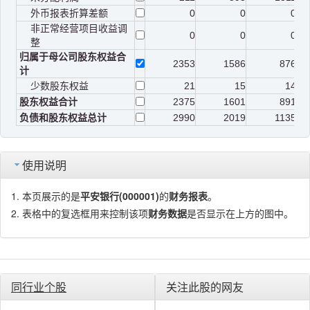
外币报表折算差额
0
0
0
非正常经营项目收益调
0
0
0
整
归属于母公司股东权益合
2353
1586
876
计
少数股东权益
21
15
14
股东权益合计
2375
1601
891
负债和股东权益总计
2990
2019
1135
使用说明
本页展示的是
平安银行(000001)
的
财务报表
。
表格中的复选框用来控制该项
财务数据
是否显示在上方的图中。
同行业个股
关注此股的网友