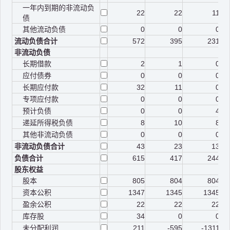
一年内到期的非流动负
22
22
11
债
其他流动负债
0
0
0
流动负债合计
572
395
231
非流动负债
长期借款
2
1
0
应付债券
0
0
0
长期应付款
32
11
0
专项应付款
0
0
0
预计负债
0
0
4
递延所得税负债
8
10
8
其他非流动负债
0
0
0
非流动负债合计
43
23
13
负债合计
615
417
244
股东权益
股本
805
804
804
资本公积
1347
1345
1345
盈余公积
22
22
22
库存股
34
0
0
未分配利润
211
-595
-1311