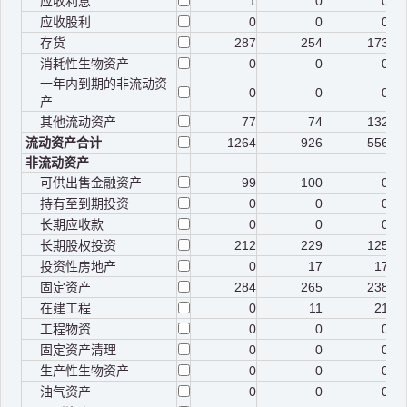
应收利息
1
0
0
应收股利
0
0
0
存货
287
254
173
消耗性生物资产
0
0
0
一年内到期的非流动资
0
0
0
产
其他流动资产
77
74
132
流动资产合计
1264
926
556
非流动资产
可供出售金融资产
99
100
0
持有至到期投资
0
0
0
长期应收款
0
0
0
长期股权投资
212
229
125
投资性房地产
0
17
17
固定资产
284
265
238
在建工程
0
11
21
工程物资
0
0
0
固定资产清理
0
0
0
生产性生物资产
0
0
0
油气资产
0
0
0