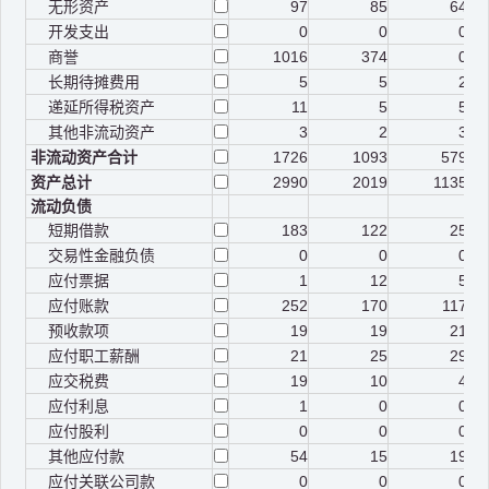
无形资产
97
85
64
开发支出
0
0
0
商誉
1016
374
0
长期待摊费用
5
5
2
递延所得税资产
11
5
5
其他非流动资产
3
2
3
非流动资产合计
1726
1093
579
资产总计
2990
2019
1135
流动负债
短期借款
183
122
25
交易性金融负债
0
0
0
应付票据
1
12
5
应付账款
252
170
117
预收款项
19
19
21
应付职工薪酬
21
25
29
应交税费
19
10
4
应付利息
1
0
0
应付股利
0
0
0
其他应付款
54
15
19
应付关联公司款
0
0
0