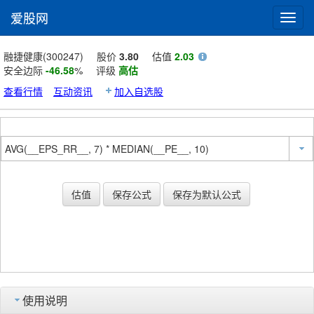
爱股网
Toggl
navig
融捷健康(300247)
股价
3.80
估值
2.03
安全边际
-46.58
%
评级
高估
查看行情
互动资讯
加入自选股
估值
保存公式
保存为默认公式
使用说明