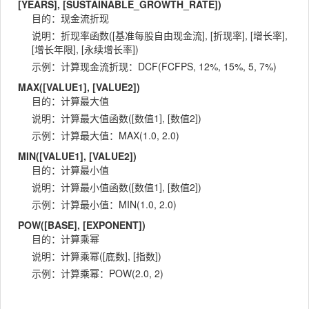
[YEARS], [SUSTAINABLE_GROWTH_RATE])
目的
：
现金流折现
说明
：
折现率函数([基准每股自由现金流], [折现率], [增长率],
[增长年限], [永续增长率])
示例
：
计算现金流折现：DCF(FCFPS, 12%, 15%, 5, 7%)
MAX([VALUE1], [VALUE2])
目的
：
计算最大值
说明
：
计算最大值函数([数值1], [数值2])
示例
：
计算最大值：MAX(1.0, 2.0)
MIN([VALUE1], [VALUE2])
目的
：
计算最小值
说明
：
计算最小值函数([数值1], [数值2])
示例
：
计算最小值：MIN(1.0, 2.0)
POW([BASE], [EXPONENT])
目的
：
计算乘幂
说明
：
计算乘幂([底数], [指数])
示例
：
计算乘幂：POW(2.0, 2)