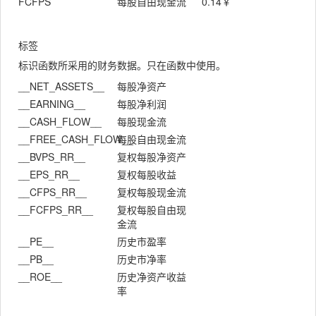
FCFPS
每股自由现金流
0.14
￥
标签
标识函数所采用的财务数据。只在函数中使用。
__NET_ASSETS__
每股净资产
__EARNING__
每股净利润
__CASH_FLOW__
每股现金流
__FREE_CASH_FLOW__
每股自由现金流
__BVPS_RR__
复权每股净资产
__EPS_RR__
复权每股收益
__CFPS_RR__
复权每股现金流
__FCFPS_RR__
复权每股自由现
金流
__PE__
历史市盈率
__PB__
历史市净率
__ROE__
历史净资产收益
率