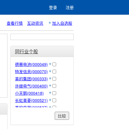
登录
注册
查看行情
互动资讯
加入自选股
同行业个股
德赛电池(000049)
特发信息(000070)
美的集团(000333)
许继电气(000400)
小天鹅(000418)
长虹美菱(000521)
美的电器(000527)
顺钠股份(000533)
比较
佛山照明(000541)