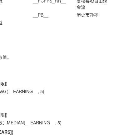
流
__FCFPS_RR__
复权每股自由现
金流
__PB__
历史市净率
益
数值。
限])
__EARNING__, 5)
限])
DIAN(__EARNING__, 5)
EARS])