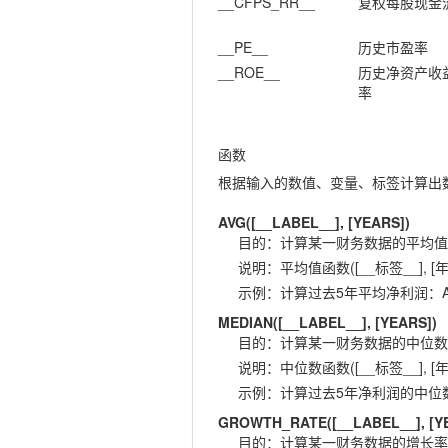
__CFPS_RR__
复权每股现金
__PE__
历史市盈率
__ROE__
历史净资产收
率
函数
根据输入的数值、变量、标签计算出
AVG([__LABEL__], [YEARS])
目的
：
计算某一财务数据的平均值
说明
：
平均值函数([__标签__], [年
示例
：
计算过去5年平均净利润：AVG(
MEDIAN([__LABEL__], [YEARS])
目的
：
计算某一财务数据的中位数
说明
：
中位数函数([__标签__], [年
示例
：
计算过去5年净利润的中位数：ME
GROWTH_RATE([__LABEL__], [Y
目的
：
计算某一财务数据的增长率