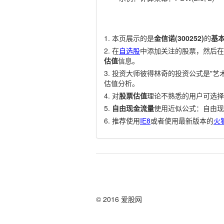
本页展示的是
金信诺(300252)
的
基
在
自选股
中添加关注的股票，然后在
估值
信息。
投资大师彼得林奇的投资公式是"艺术
估值分析。
对
股票估值
理论不熟悉的用户可选择
自由现金流量
使用近似公式：自由现
推荐使用
IE8
或者使用最新版本的
火
© 2016 爱股网