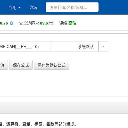
应用
论坛
10.76
安全边际
-189.67
%
评级
高估
系统默认
估值
保存公式
保存为默认公式
值
、
运算符
、
变量
、
标签
、
函数
等部分组成。