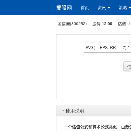
爱股网
首页
资讯
策略
金信诺(300252)
股价
12.00
估值
-
使用说明
一个
估值公式
和
算术公式
类似，由
数