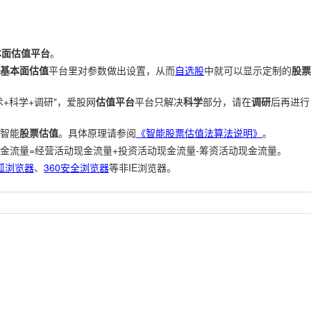
本面估值平台
。
基本面估值
平台里对参数做出设置，从而
自选股
中就可以显示定制的
股票
+科学+调研"，爱股网
估值平台
平台只解决
科学
部分，请在
调研
后再进行
智能
股票估值
。具体原理请参阅
《智能股票估值法算法说明》
。
金流量=经营活动现金流量+投资活动现金流量-筹资活动现金流量。
狐浏览器
、
360安全浏览器
等非IE浏览器。