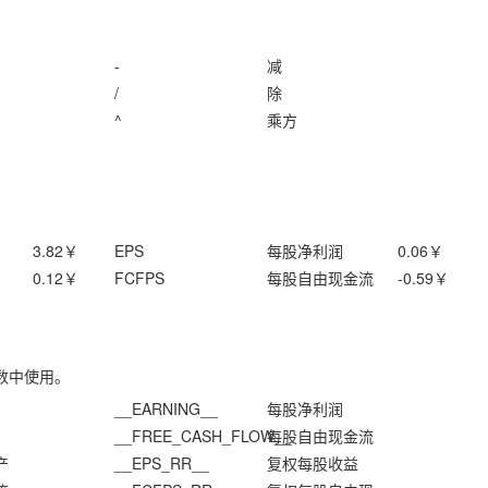
-
减
/
除
^
乘方
3.82
￥
EPS
每股净利润
0.06
￥
0.12
￥
FCFPS
每股自由现金流
-0.59
￥
数中使用。
__EARNING__
每股净利润
__FREE_CASH_FLOW__
每股自由现金流
产
__EPS_RR__
复权每股收益