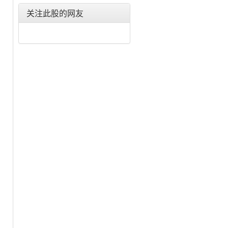
东北电气(000585)
关注此股的网友
合金投资(000633)
格力电器(000651)
东方电子(000682)
金宇车城(000803)
银河生物(000806)
富通鑫茂(000836)
海信家电(000921)
佳电股份(000922)
德豪润达(002005)
思源电气(002028)
华帝股份(002035)
横店东磁(002056)
国轩高科(002074)
雪莱特(002076)
金智科技(002090)
三变科技(002112)
中环股份(002129)