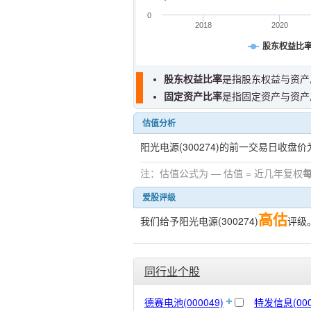
0
2018
2020
股东权益比率
股东权益比率
是指股东权益与资产
固定资产比率
是指固定资产与资产
估值分析
阳光电源(300274)的前一交易日收盘价
注：估值公式为 — 估值 = 近几年复权
爱股评级
高估
我们给予阳光电源(300274)
评级
同行业个股
德赛电池(000049)
特发信息(000