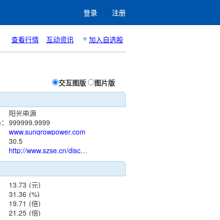
登录
注册
查看行情
互动资讯
加入自选股
交互图版
图片版
阳光电源
)：
999999.9999
www.sungrowpower.com
：
30.5
http://www.szse.cn/disclosure/listed/notice/index.html?stock=300274
13.73
(元)
31.36
(%)
19.71
(倍)
21.25
(倍)