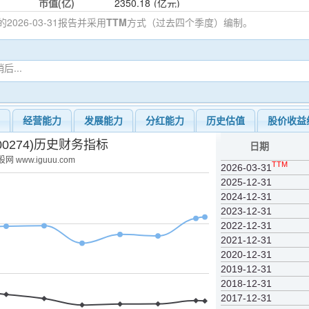
市值(亿)
2350.18
(亿元)
的2026-03-31
报告并采用
TTM
方式（过去四个季度）编制。
...
力
经营能力
发展能力
分红能力
历史估值
股价收益
00274)历史财务指标
日期
网 www.iguuu.com
TTM
2026-03-31
2025-12-31
2024-12-31
2023-12-31
2022-12-31
2021-12-31
2020-12-31
2019-12-31
2018-12-31
2017-12-31