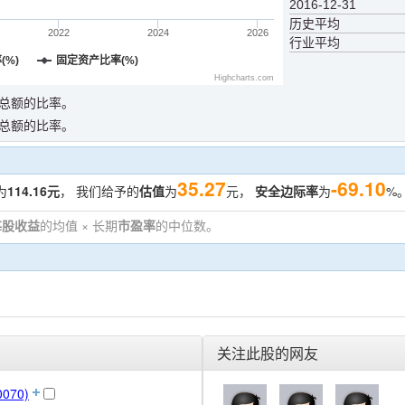
2016-12-31
历史平均
2022
2024
2026
行业平均
(%)
固定资产比率(%)
Highcharts.com
总额的比率。
总额的比率。
35.27
-69.10
为
114.16元
， 我们给予的
估值
为
元，
安全边际率
为
%
每股收益
的均值 × 长期
市盈率
的中位数。
。
关注此股的网友
070)