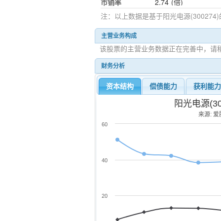
市销率
2.74
(倍)
注：以上数据是基于
阳光电源(300274)
主营业务构成
该股票的主营业务数据正在完善中，请稍后
财务分析
资本结构
偿债能力
获利能
阳光电源(3
来源: 爱股
60
40
20