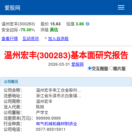
爱股网
Toggl
navig
温州宏丰(300283)
股价
15.63
估值
3.86
安全边际
-75.30
%
评级
高估
查看行情
互动资讯
加入自选股
温州宏丰(300283)基本面研究报告
2026-03-31
爱股网
交互图版
图片版
公司概况
公司全称：
温州宏丰电工合金股份有限公司
注册地址：
浙江省乐清市北白象镇大桥工业区塘下片区
公司简称：
温州宏丰
法人代表：
陈晓
公司董秘：
严学文
注册资本(万元)：
999999.9999
行业种类：
电气机械和器材制造业
公司电话：
0577-85515911