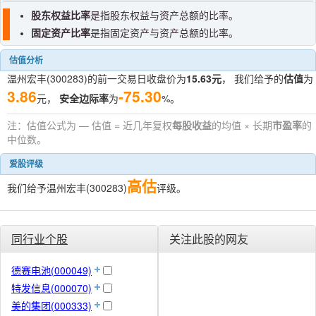
股东权益比率
是指股东权益与资产总额的比率。
固定资产比率
是指固定资产与资产总额的比率。
估值分析
温州宏丰(300283)的前一交易日收盘价为
15.63元
， 我们给予的
估值
为
3.86
-75.30
元，
安全边际率
为
%。
注：估值公式为 — 估值 = 近几年复权
每股收益
的均值 × 长期
市盈率
的
中位数。
爱股评级
高估
我们给予温州宏丰(300283)
评级。
同行业个股
关注此股的网友
德赛电池(000049)
特发信息(000070)
美的集团(000333)