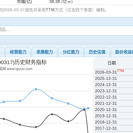
市值(亿)
38.38
(亿元)
的2026-03-31
报告并采用
TTM
方式（过去四个季度）编制。
...
力
经营能力
发展能力
分红能力
历史估值
股价收益
00317)历史财务指标
日期
网 www.iguuu.com
TTM
2026-03-31
2025-12-31
2024-12-31
2023-12-31
2022-12-31
2021-12-31
2020-12-31
2019-12-31
2018-12-31
2017-12-31