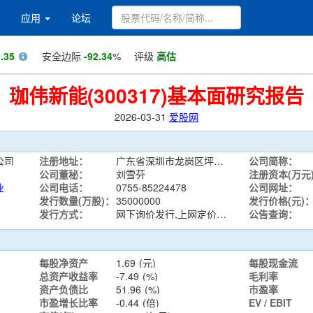
应用
论坛
.35
安全边际
-92.34
%
评级
高估
珈伟新能(300317)基本面研究报告
2026-03-31
爱股网
公司
注册地址：
广东省深圳市龙岗区坪地街道中心社区新发工业区1、2、3、4号
公司简称：
公司董秘：
刘雪芬
注册资本(万元
业
公司电话：
0755-85224478
公司网址：
发行数量(万股)：
35000000
发行价格(元)
发行方式：
网下询价发行,上网定价发行
公告查询：
每股净资产
1.69
(元)
每股现金流
总资产收益率
-7.49
(%)
毛利率
资产负债比
51.96
(%)
市盈率
市盈增长比率
-0.44
(倍)
EV / EBIT