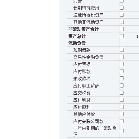
商誉
长期待摊费用
递延所得税资产
其他非流动资产
非流动资产合计
资产总计
1
流动负债
短期借款
交易性金融负债
应付票据
应付账款
预收款项
应付职工薪酬
应交税费
应付利息
应付股利
其他应付款
应付关联公司款
一年内到期的非流动负
债