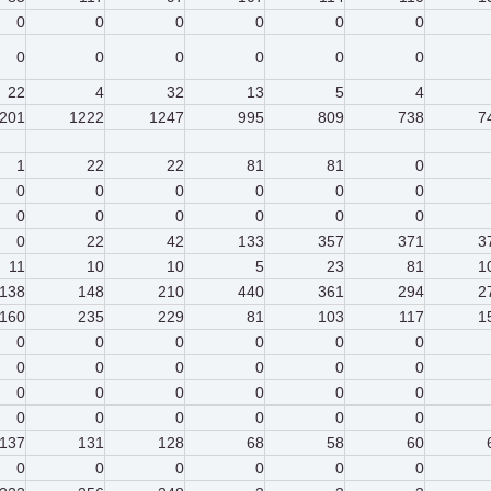
0
0
0
0
0
0
0
0
0
0
0
0
22
4
32
13
5
4
201
1222
1247
995
809
738
7
1
22
22
81
81
0
0
0
0
0
0
0
0
0
0
0
0
0
0
22
42
133
357
371
3
11
10
10
5
23
81
1
138
148
210
440
361
294
2
160
235
229
81
103
117
1
0
0
0
0
0
0
0
0
0
0
0
0
0
0
0
0
0
0
0
0
0
0
0
0
137
131
128
68
58
60
0
0
0
0
0
0