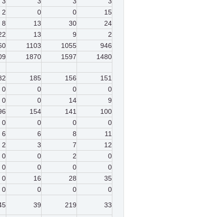
3
3
3
3
2
0
0
15
8
13
30
24
22
13
9
2
60
1103
1055
946
09
1870
1597
1480
82
185
156
151
0
0
0
0
0
0
14
9
96
154
141
100
0
0
0
0
6
6
8
11
2
3
7
12
0
0
2
0
0
0
0
0
0
16
28
35
0
0
0
0
45
39
219
33