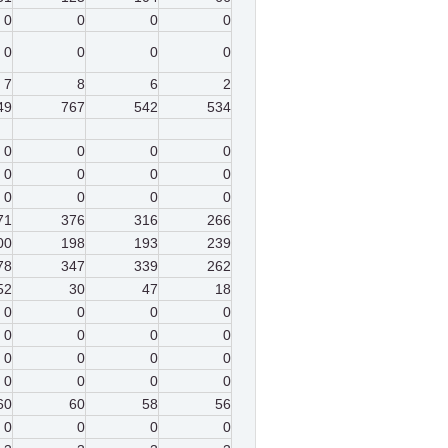
0
0
0
0
0
0
0
0
7
8
6
2
49
767
542
534
0
0
0
0
0
0
0
0
0
0
0
0
71
376
316
266
00
198
193
239
78
347
339
262
52
30
47
18
0
0
0
0
0
0
0
0
0
0
0
0
0
0
0
0
60
60
58
56
0
0
0
0