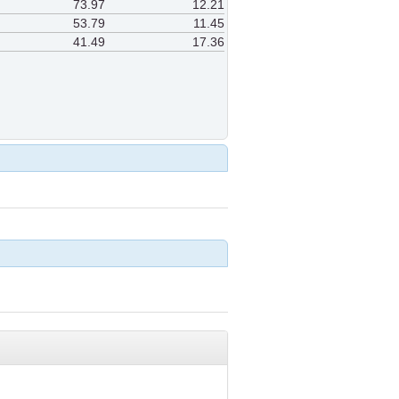
73.97
12.21
53.79
11.45
41.49
17.36