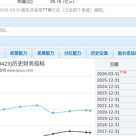
市值(亿)
28.16
(亿元)
026-03-31
报告并采用
TTM
方式（过去四个季度）编制。
...
力
经营能力
发展能力
分红能力
历史估值
股价收益
0423)历史财务指标
日期
网 www.iguuu.com
TTM
2026-03-31
2025-12-31
2024-12-31
2023-12-31
2022-12-31
2021-12-31
2020-12-31
2019-12-31
2018-12-31
2017-12-31