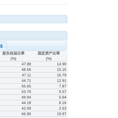
线
股东权益比率
固定资产比率
(%)
(%)
47.88
14.90
48.56
15.15
47.11
16.79
44.71
12.91
55.65
7.87
53.70
5.57
49.94
5.64
44.18
6.16
42.09
2.63
66.80
19.97