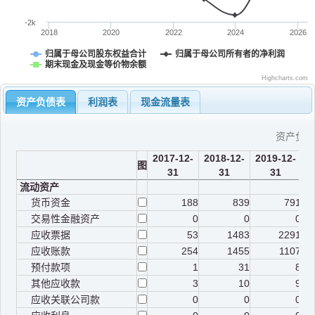
-2k
2018
2020
2022
2024
2026
归属于母公司股东权益合计
归属于母公司所有者的净利润
期末现金及现金等价物余额
Highcharts.com
资产负债表
利润表
现金流量表
资产负
2017-12-
2018-12-
2019-12-
2
图
31
31
31
流动资产
货币资金
188
839
791
交易性金融资产
0
0
0
应收票据
53
1483
2291
应收账款
254
1455
1107
预付款项
1
31
8
其他应收款
3
10
9
应收关联公司款
0
0
0