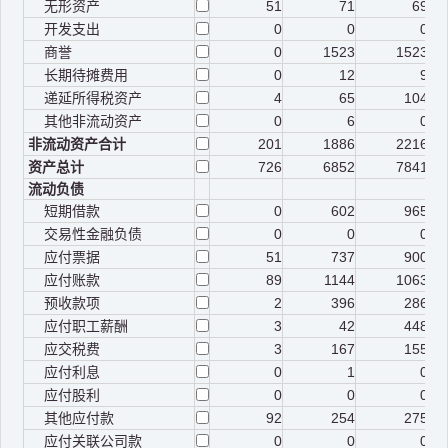
无形资产
51
71
69
开发支出
0
0
0
商誉
0
1523
1523
长期待摊费用
0
12
9
递延所得税资产
4
65
104
其他非流动资产
0
6
0
非流动资产合计
201
1886
2216
资产总计
726
6852
7841
流动负债
短期借款
0
602
965
交易性金融负债
0
0
0
应付票据
51
737
900
应付账款
89
1144
1063
预收款项
2
396
286
应付职工薪酬
3
42
448
应交税费
3
167
155
应付利息
0
1
0
应付股利
0
0
0
其他应付款
92
254
275
应付关联公司款
0
0
0