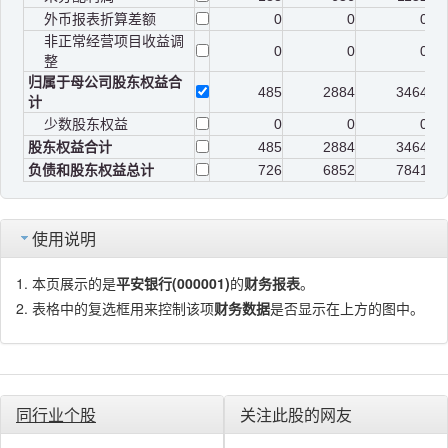
外币报表折算差额
0
0
0
非正常经营项目收益调
0
0
0
整
归属于母公司股东权益合
485
2884
3464
计
少数股东权益
0
0
0
股东权益合计
485
2884
3464
负债和股东权益总计
726
6852
7841
使用说明
本页展示的是
平安银行(000001)
的
财务报表
。
表格中的复选框用来控制该项
财务数据
是否显示在上方的图中。
同行业个股
关注此股的网友