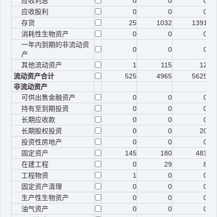
应收利息
0
0
0
应收股利
0
0
0
存货
25
1032
1391
消耗性生物资产
0
0
0
一年内到期的非流动资
0
0
0
产
其他流动资产
1
115
12
流动资产合计
525
4965
5625
非流动资产
可供出售金融资产
0
0
0
持有至到期投资
0
0
0
长期应收款
0
0
0
长期股权投资
0
0
20
投资性房地产
0
0
0
固定资产
145
180
483
在建工程
0
29
8
工程物资
1
0
0
固定资产清理
0
0
0
生产性生物资产
0
0
0
油气资产
0
0
0