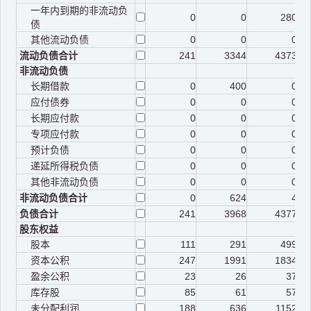
一年内到期的非流动负
0
0
280
债
其他流动负债
0
0
0
流动负债合计
241
3344
4373
非流动负债
长期借款
0
400
0
应付债券
0
0
0
长期应付款
0
0
0
专项应付款
0
0
0
预计负债
0
0
0
递延所得税负债
0
0
0
其他非流动负债
0
0
0
非流动负债合计
0
624
4
负债合计
241
3968
4377
股东权益
股本
111
291
499
资本公积
247
1991
1834
盈余公积
23
26
37
库存股
85
61
57
未分配利润
188
636
1152