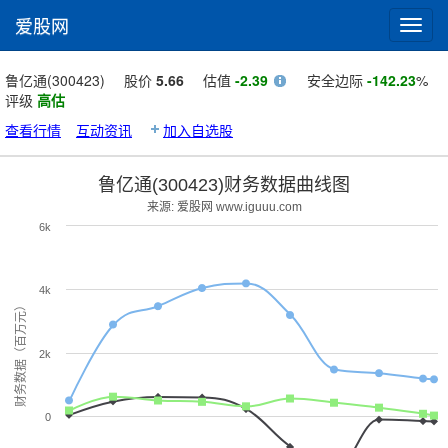
爱股网
Toggl
navig
鲁亿通(300423)
股价
5.66
估值
-2.39
安全边际
-142.23
%
评级
高估
查看行情
互动资讯
加入自选股
鲁亿通(300423)财务数据曲线图
来源: 爱股网 www.iguuu.com
6k
4k
财务数据（百万元）
2k
0