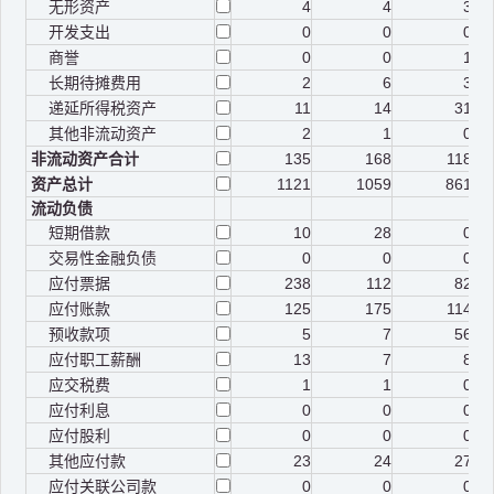
无形资产
4
4
3
开发支出
0
0
0
商誉
0
0
1
长期待摊费用
2
6
3
递延所得税资产
11
14
31
其他非流动资产
2
1
0
非流动资产合计
135
168
118
资产总计
1121
1059
861
流动负债
短期借款
10
28
0
交易性金融负债
0
0
0
应付票据
238
112
82
应付账款
125
175
114
预收款项
5
7
56
应付职工薪酬
13
7
8
应交税费
1
1
0
应付利息
0
0
0
应付股利
0
0
0
其他应付款
23
24
27
应付关联公司款
0
0
0