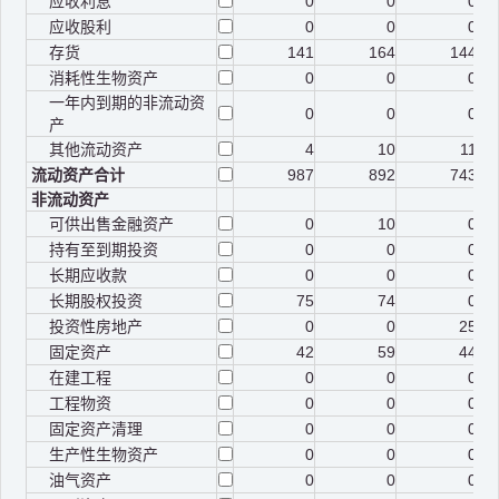
应收利息
0
0
0
应收股利
0
0
0
存货
141
164
144
消耗性生物资产
0
0
0
一年内到期的非流动资
0
0
0
产
其他流动资产
4
10
11
流动资产合计
987
892
743
非流动资产
可供出售金融资产
0
10
0
持有至到期投资
0
0
0
长期应收款
0
0
0
长期股权投资
75
74
0
投资性房地产
0
0
25
固定资产
42
59
44
在建工程
0
0
0
工程物资
0
0
0
固定资产清理
0
0
0
生产性生物资产
0
0
0
油气资产
0
0
0