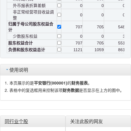
外币报表折算差额
0
0
0
非正常经营项目收益调
0
0
0
整
归属于母公司股东权益合
707
705
548
计
少数股东权益
0
0
3
股东权益合计
707
705
551
负债和股东权益总计
1121
1059
861
使用说明
本页展示的是
平安银行(000001)
的
财务报表
。
表格中的复选框用来控制该项
财务数据
是否显示在上方的图中。
同行业个股
关注此股的网友