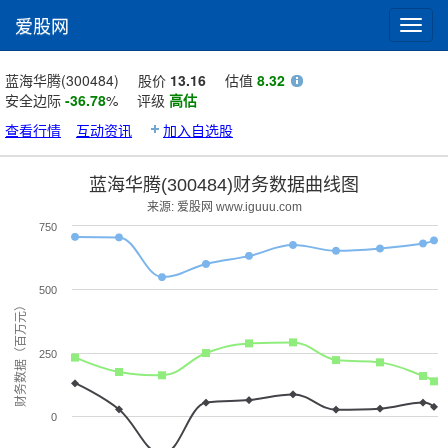
爱股网
Toggl
navig
蓝海华腾(300484)
股价
13.16
估值
8.32
安全边际
-36.78
%
评级
高估
查看行情
互动资讯
加入自选股
蓝海华腾(300484)财务数据曲线图
来源: 爱股网 www.iguuu.com
750
500
财务数据（百万元）
250
0