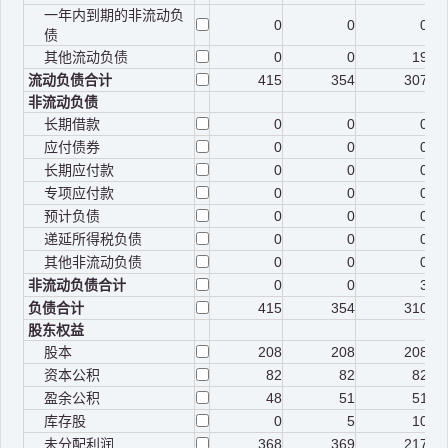
一年内到期的非流动负
0
0
0
债
其他流动负债
0
0
19
流动负债合计
415
354
307
非流动负债
长期借款
0
0
0
应付债券
0
0
0
长期应付款
0
0
0
专项应付款
0
0
0
预计负债
0
0
0
递延所得税负债
0
0
0
其他非流动负债
0
0
0
非流动负债合计
0
0
3
负债合计
415
354
310
股东权益
股本
208
208
208
资本公积
82
82
82
盈余公积
48
51
51
库存股
0
5
10
未分配利润
368
369
217