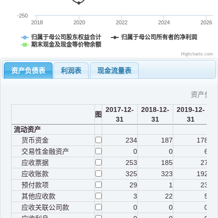
-250
2018
2020
2022
2024
2026
归属于母公司股东权益合计
归属于母公司所有者的净利润
期末现金及现金等价物余额
Highcharts.com
资产负债表
利润表
现金流量表
资产负
2017-12-
2018-12-
2019-12-
2
图
31
31
31
流动资产
货币资金
234
187
178
交易性金融资产
0
0
6
应收票据
253
185
27
应收账款
325
323
192
预付款项
29
1
23
其他应收款
3
22
5
应收关联公司款
0
0
0