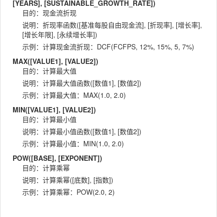
[YEARS], [SUSTAINABLE_GROWTH_RATE])
目的
：
现金流折现
说明
：
折现率函数([基准每股自由现金流], [折现率], [增长率],
[增长年限], [永续增长率])
示例
：
计算现金流折现：DCF(FCFPS, 12%, 15%, 5, 7%)
MAX([VALUE1], [VALUE2])
目的
：
计算最大值
说明
：
计算最大值函数([数值1], [数值2])
示例
：
计算最大值：MAX(1.0, 2.0)
MIN([VALUE1], [VALUE2])
目的
：
计算最小值
说明
：
计算最小值函数([数值1], [数值2])
示例
：
计算最小值：MIN(1.0, 2.0)
POW([BASE], [EXPONENT])
目的
：
计算乘幂
说明
：
计算乘幂([底数], [指数])
示例
：
计算乘幂：POW(2.0, 2)