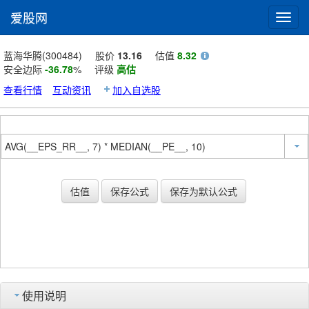
爱股网
Toggl
navig
蓝海华腾(300484)
股价
13.16
估值
8.32
安全边际
-36.78
%
评级
高估
查看行情
互动资讯
加入自选股
估值
保存公式
保存为默认公式
使用说明