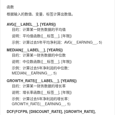
函数
根据输入的数值、变量、标签计算出数值。
AVG([__LABEL__], [YEARS])
目的
：
计算某一财务数据的平均值
说明
：
平均值函数([__标签__], [年限])
示例
：
计算过去5年平均净利润：AVG(__EARNING__, 5)
MEDIAN([__LABEL__], [YEARS])
目的
：
计算某一财务数据的中位数
说明
：
中位数函数([__标签__], [年限])
示例
：
计算过去5年净利润的中位数：
MEDIAN(__EARNING__, 5)
GROWTH_RATE([__LABEL__], [YEARS])
目的
：
计算某一财务数据的增长率
说明
：
增长率函数([__标签__], [年限])
示例
：
计算过去5年净利润的增长率：
GROWTH_RATE(__EARNING__, 5)
DCF(FCFPS, [DISCOUNT_RATE], [GROWTH_RATE],