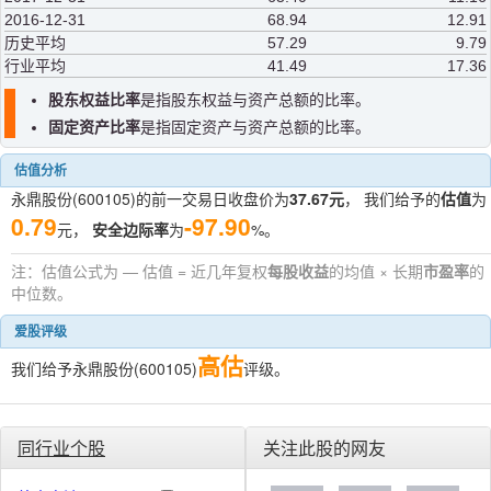
2016-12-31
68.94
12.91
历史平均
57.29
9.79
行业平均
41.49
17.36
股东权益比率
是指股东权益与资产总额的比率。
固定资产比率
是指固定资产与资产总额的比率。
估值分析
永鼎股份(600105)的前一交易日收盘价为
37.67元
， 我们给予的
估值
为
0.79
-97.90
元，
安全边际率
为
%。
注：估值公式为 — 估值 = 近几年复权
每股收益
的均值 × 长期
市盈率
的
中位数。
爱股评级
高估
我们给予永鼎股份(600105)
评级。
同行业个股
关注此股的网友