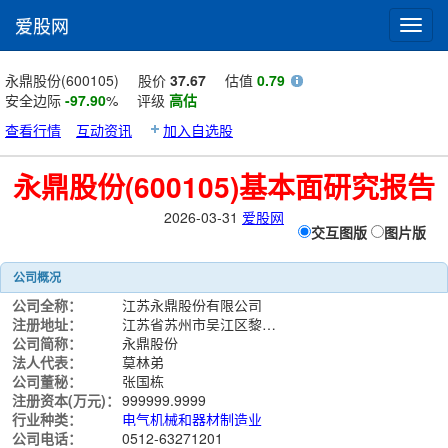
爱股网
Toggl
navig
永鼎股份(600105)
股价
37.67
估值
0.79
安全边际
-97.90
%
评级
高估
查看行情
互动资讯
加入自选股
永鼎股份(600105)基本面研究报告
2026-03-31
爱股网
交互图版
图片版
公司概况
公司全称：
江苏永鼎股份有限公司
注册地址：
江苏省苏州市吴江区黎里镇318国道74K处芦墟段北侧
公司简称：
永鼎股份
法人代表：
莫林弟
公司董秘：
张国栋
注册资本(万元)：
999999.9999
行业种类：
电气机械和器材制造业
公司电话：
0512-63271201