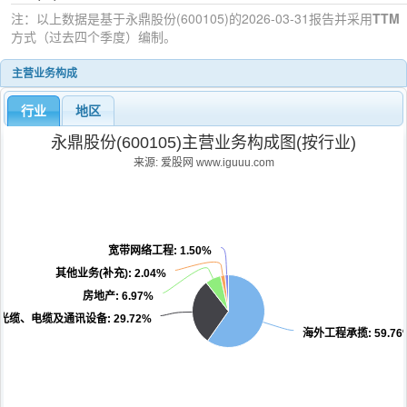
注：以上数据是基于
永鼎股份(600105)
的2026-03-31
报告并采用
TTM
方式（过去四个季度）编制。
主营业务构成
行业
地区
永鼎股份(600105)主营业务构成图(按行业)
来源: 爱股网 www.iguuu.com
宽带网络工程
: 1.50%
其他业务(补充)
: 2.04%
房地产
: 6.97%
光缆、电缆及通讯设备
: 29.72%
海外工程承揽
: 59.76