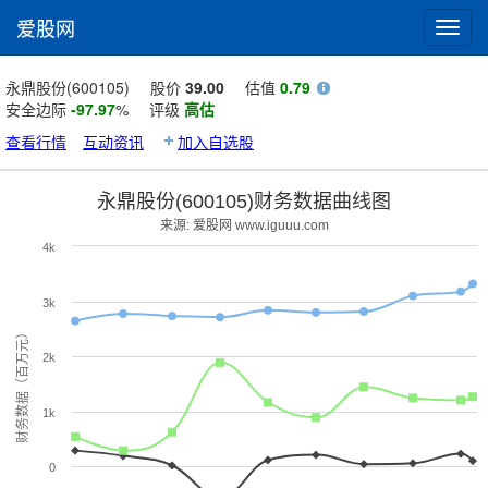
爱股网
Toggl
navig
永鼎股份(600105)
股价
39.00
估值
0.79
安全边际
-97.97
%
评级
高估
查看行情
互动资讯
加入自选股
永鼎股份(600105)财务数据曲线图
来源: 爱股网 www.iguuu.com
4k
3k
财务数据（百万元）
2k
1k
0