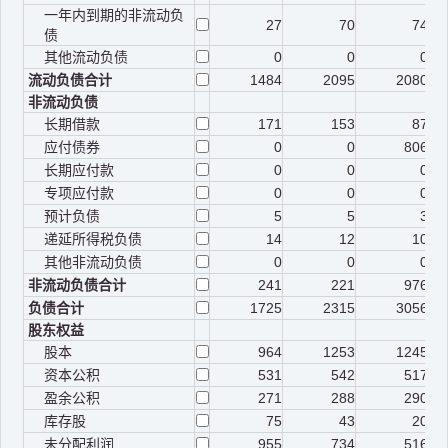
一年内到期的非流动负
27
70
74
债
其他流动负债
0
0
0
流动负债合计
1484
2095
2080
非流动负债
长期借款
171
153
87
应付债券
0
0
806
长期应付款
0
0
0
专项应付款
0
0
0
预计负债
5
5
3
递延所得税负债
14
12
10
其他非流动负债
0
0
0
非流动负债合计
241
221
976
负债合计
1725
2315
3056
股东权益
股本
964
1253
1245
资本公积
531
542
517
盈余公积
271
288
290
库存股
75
43
20
未分配利润
955
734
516