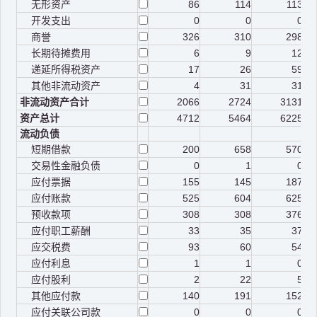
无形资产
86
114
113
开发支出
0
0
0
商誉
326
310
298
长期待摊费用
6
9
12
递延所得税资产
17
26
59
其他非流动资产
4
31
31
非流动资产合计
2066
2724
3131
资产总计
4712
5464
6225
流动负债
短期借款
200
658
570
交易性金融负债
0
1
0
应付票据
155
145
187
应付账款
525
604
625
预收款项
308
308
376
应付职工薪酬
33
35
37
应交税费
93
60
54
应付利息
1
1
0
应付股利
2
22
5
其他应付款
140
191
152
应付关联公司款
0
0
0