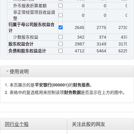
外币报表折算差额
0
0
0
非正常经营项目收益调
0
0
0
整
归属于母公司股东权益合
2645
2775
2733
计
少数股东权益
342
374
437
股东权益合计
2987
3149
3170
负债和股东权益总计
4712
5464
6225
使用说明
本页展示的是
平安银行(000001)
的
财务报表
。
表格中的复选框用来控制该项
财务数据
是否显示在上方的图中。
同行业个股
关注此股的网友