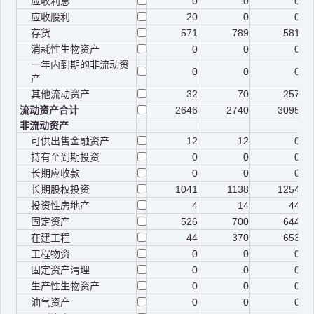
应收利息
0
0
0
应收股利
20
0
0
存货
571
789
581
消耗性生物资产
0
0
0
一年内到期的非流动资
0
0
0
产
其他流动资产
32
70
257
流动资产合计
2646
2740
3095
非流动资产
可供出售金融资产
12
12
0
持有至到期投资
0
0
0
长期应收款
0
0
0
长期股权投资
1041
1138
1254
投资性房地产
4
14
44
固定资产
526
700
644
在建工程
44
370
653
工程物资
0
0
0
固定资产清理
0
0
0
生产性生物资产
0
0
0
油气资产
0
0
0