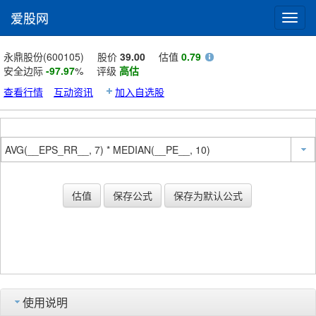
爱股网
Toggl
navig
永鼎股份(600105)
股价
39.00
估值
0.79
安全边际
-97.97
%
评级
高估
查看行情
互动资讯
加入自选股
估值
保存公式
保存为默认公式
使用说明