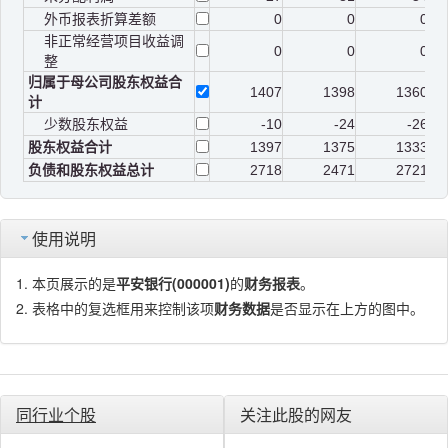
外币报表折算差额
0
0
0
非正常经营项目收益调
0
0
0
整
归属于母公司股东权益合
1407
1398
1360
计
少数股东权益
-10
-24
-26
股东权益合计
1397
1375
1333
负债和股东权益总计
2718
2471
2721
使用说明
本页展示的是
平安银行(000001)
的
财务报表
。
表格中的复选框用来控制该项
财务数据
是否显示在上方的图中。
同行业个股
关注此股的网友