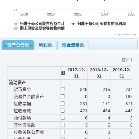
-500
2018
2020
2022
2024
2026
归属于母公司股东权益合计
归属于母公司所有者的净利润
期末现金及现金等价物余额
Highcharts.com
资产负债表
利润表
现金流量表
资产负
2017-12-
2018-12-
2019-12-
2
图
31
31
31
流动资产
货币资金
248
215
234
交易性金融资产
0
0
188
应收票据
231
171
371
应收账款
421
434
443
预付款项
6
4
8
其他应收款
3
5
0
应收关联公司款
0
0
0