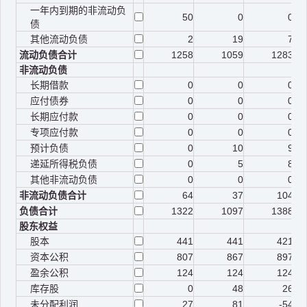
一年内到期的非流动负
50
0
0
债
其他流动负债
2
19
7
流动负债合计
1258
1059
1283
非流动负债
长期借款
0
0
0
应付债券
0
0
0
长期应付款
0
0
0
专项应付款
0
0
0
预计负债
0
10
9
递延所得税负债
0
5
8
其他非流动负债
0
0
0
非流动负债合计
64
37
104
负债合计
1322
1097
1388
股东权益
股本
441
441
421
资本公积
807
867
897
盈余公积
124
124
124
库存股
0
48
26
未分配利润
27
81
-54