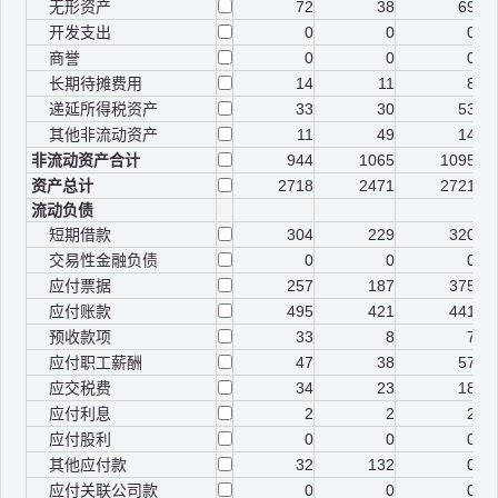
无形资产
72
38
69
开发支出
0
0
0
商誉
0
0
0
长期待摊费用
14
11
8
递延所得税资产
33
30
53
其他非流动资产
11
49
14
非流动资产合计
944
1065
1095
资产总计
2718
2471
2721
流动负债
短期借款
304
229
320
交易性金融负债
0
0
0
应付票据
257
187
375
应付账款
495
421
441
预收款项
33
8
7
应付职工薪酬
47
38
57
应交税费
34
23
18
应付利息
2
2
2
应付股利
0
0
0
其他应付款
32
132
0
应付关联公司款
0
0
0