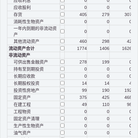
应收利息
0
0
0
应收股利
0
0
0
存货
405
279
307
消耗性生物资产
0
0
0
一年内到期的非流动资
0
0
0
产
其他流动资产
460
298
42
流动资产合计
1774
1406
1626
非流动资产
可供出售金融资产
278
199
0
持有至到期投资
0
0
0
长期应收款
0
0
0
长期股权投资
14
14
4
投资性房地产
99
190
192
固定资产
375
425
468
在建工程
49
110
98
工程物资
0
0
0
固定资产清理
0
0
0
生产性生物资产
0
0
0
油气资产
0
0
0