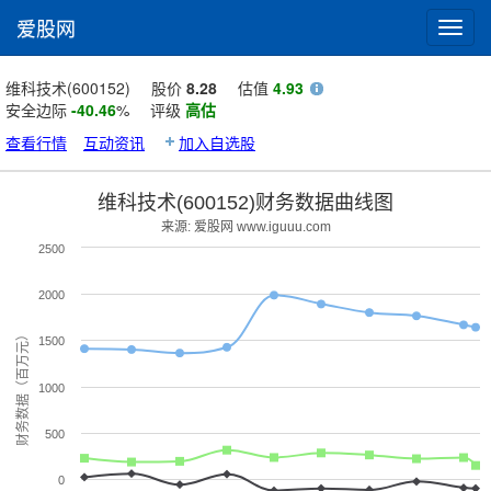
爱股网
Toggl
navig
维科技术(600152)
股价
8.28
估值
4.93
安全边际
-40.46
%
评级
高估
查看行情
互动资讯
加入自选股
维科技术(600152)财务数据曲线图
来源: 爱股网 www.iguuu.com
2500
2000
财务数据（百万元）
1500
1000
500
0