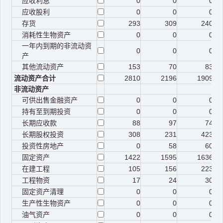
应收利息
0
0
0
应收股利
0
0
0
存货
293
309
240
消耗性生物资产
0
0
0
一年内到期的非流动资
0
0
0
产
其他流动资产
153
70
83
流动资产合计
2810
2196
1909
非流动资产
可供出售金融资产
0
0
0
持有至到期投资
0
0
0
长期应收款
88
97
74
长期股权投资
308
231
423
投资性房地产
0
58
60
固定资产
1422
1595
1636
在建工程
105
156
223
工程物资
17
24
30
固定资产清理
0
0
0
生产性生物资产
0
0
0
油气资产
0
0
0