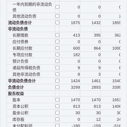
一年内到期的非流动负
0
0
0
债
其他流动负债
0
0
2
流动负债合计
1875
1432
1855
非流动负债
长期借款
413
395
362
应付债券
0
0
0
长期应付款
600
864
1000
专项应付款
182
0
0
预计负债
0
0
0
递延所得税负债
9
9
8
其他非流动负债
8
3
0
非流动负债合计
1424
1461
1540
负债合计
3299
2893
3395
股东权益
股本
1470
1470
1653
资本公积
813
813
1406
盈余公积
30
30
30
库存股
0
12
24
未分配利润
-180
-159
-516