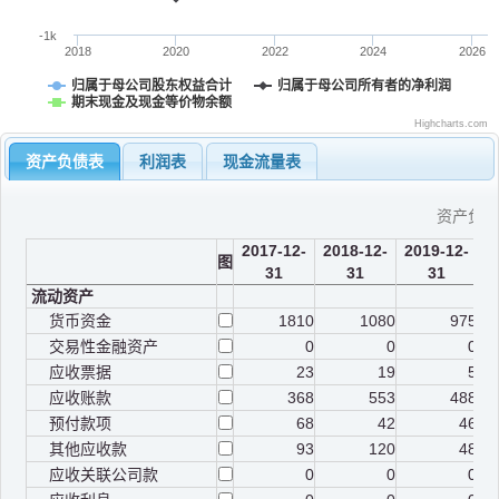
-1k
2018
2020
2022
2024
2026
归属于母公司股东权益合计
归属于母公司所有者的净利润
期末现金及现金等价物余额
Highcharts.com
资产负债表
利润表
现金流量表
资产负
2017-12-
2018-12-
2019-12-
2
图
31
31
31
流动资产
货币资金
1810
1080
975
交易性金融资产
0
0
0
应收票据
23
19
5
应收账款
368
553
488
预付款项
68
42
46
其他应收款
93
120
48
应收关联公司款
0
0
0