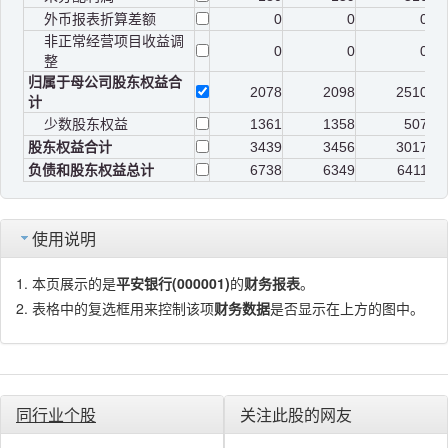
外币报表折算差额
0
0
0
非正常经营项目收益调
0
0
0
整
归属于母公司股东权益合
2078
2098
2510
计
少数股东权益
1361
1358
507
股东权益合计
3439
3456
3017
负债和股东权益总计
6738
6349
6411
使用说明
本页展示的是
平安银行(000001)
的
财务报表
。
表格中的复选框用来控制该项
财务数据
是否显示在上方的图中。
同行业个股
关注此股的网友