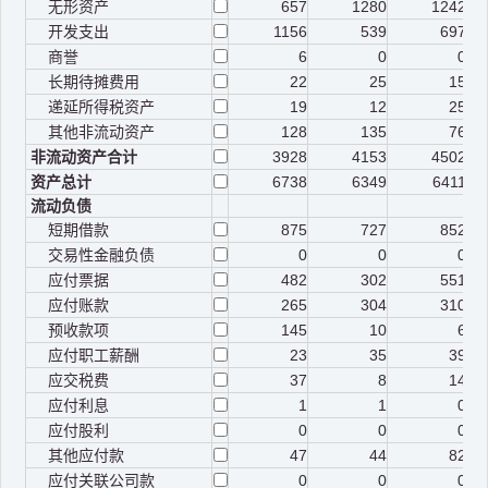
无形资产
657
1280
1242
开发支出
1156
539
697
商誉
6
0
0
长期待摊费用
22
25
15
递延所得税资产
19
12
25
其他非流动资产
128
135
76
非流动资产合计
3928
4153
4502
资产总计
6738
6349
6411
流动负债
短期借款
875
727
852
交易性金融负债
0
0
0
应付票据
482
302
551
应付账款
265
304
310
预收款项
145
10
6
应付职工薪酬
23
35
39
应交税费
37
8
14
应付利息
1
1
0
应付股利
0
0
0
其他应付款
47
44
82
应付关联公司款
0
0
0