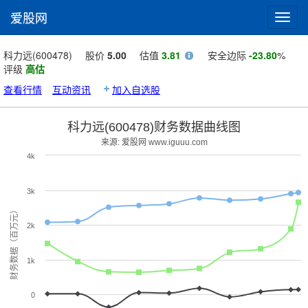
爱股网
Toggl
navig
科力远(600478)
股价
5.00
估值
3.81
安全边际
-23.80
%
评级
高估
查看行情
互动资讯
加入自选股
科力远(600478)财务数据曲线图
来源: 爱股网 www.iguuu.com
4k
3k
财务数据（百万元）
2k
1k
0