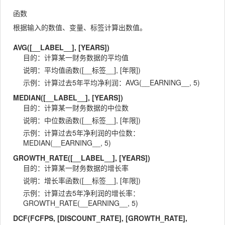
函数
根据输入的数值、变量、标签计算出数值。
AVG([__LABEL__], [YEARS])
目的
：
计算某一财务数据的平均值
说明
：
平均值函数([__标签__], [年限])
示例
：
计算过去5年平均净利润：AVG(__EARNING__, 5)
MEDIAN([__LABEL__], [YEARS])
目的
：
计算某一财务数据的中位数
说明
：
中位数函数([__标签__], [年限])
示例
：
计算过去5年净利润的中位数：
MEDIAN(__EARNING__, 5)
GROWTH_RATE([__LABEL__], [YEARS])
目的
：
计算某一财务数据的增长率
说明
：
增长率函数([__标签__], [年限])
示例
：
计算过去5年净利润的增长率：
GROWTH_RATE(__EARNING__, 5)
DCF(FCFPS, [DISCOUNT_RATE], [GROWTH_RATE],