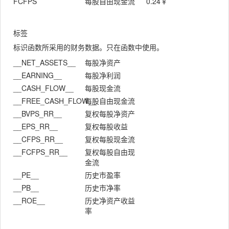
FCFPS
每股自由现金流
0.24
￥
标签
标识函数所采用的财务数据。只在函数中使用。
__NET_ASSETS__
每股净资产
__EARNING__
每股净利润
__CASH_FLOW__
每股现金流
__FREE_CASH_FLOW__
每股自由现金流
__BVPS_RR__
复权每股净资产
__EPS_RR__
复权每股收益
__CFPS_RR__
复权每股现金流
__FCFPS_RR__
复权每股自由现
金流
__PE__
历史市盈率
__PB__
历史市净率
__ROE__
历史净资产收益
率