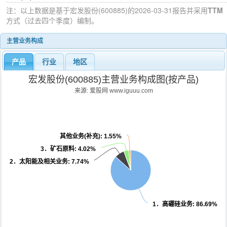
注：以上数据是基于
宏发股份(600885)
的2026-03-31
报告并采用
TTM
方式（过去四个季度）编制。
主营业务构成
产品
行业
地区
宏发股份(600885)主营业务构成图(按产品)
来源: 爱股网 www.iguuu.com
其他业务(补充)
: 1.55%
3．矿石原料
: 4.02%
2．太阳能及相关业务
: 7.74%
1．高硼硅业务
: 86.69%