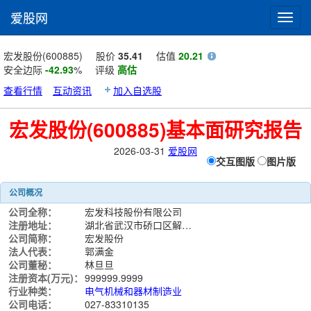
爱股网
Toggl
navig
宏发股份(600885)
股价
35.41
估值
20.21
安全边际
-42.93
%
评级
高估
查看行情
互动资讯
加入自选股
宏发股份(600885)基本面研究报告
2026-03-31
爱股网
交互图版
图片版
公司概况
公司全称：
宏发科技股份有限公司
注册地址：
湖北省武汉市硚口区解放大道21号汉正街都市工业区A107-131
公司简称：
宏发股份
法人代表：
郭满金
公司董秘：
林旦旦
注册资本(万元)：
999999.9999
行业种类：
电气机械和器材制造业
公司电话：
027-83310135