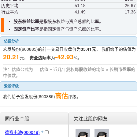
历史平均
51.18
26.67
行业平均
41.49
17.36
股东权益比率
是指股东权益与资产总额的比率。
固定资产比率
是指固定资产与资产总额的比率。
估值分析
宏发股份(600885)的前一交易日收盘价为
35.41元
， 我们给予的
估值
为
20.21
-42.93
元，
安全边际率
为
%。
注：估值公式为 — 估值 = 近几年复权
每股收益
的均值 × 长期
市盈率
的
中位数。
爱股评级
高估
我们给予宏发股份(600885)
评级。
同行业个股
关注此股的网友
德赛电池(000049)