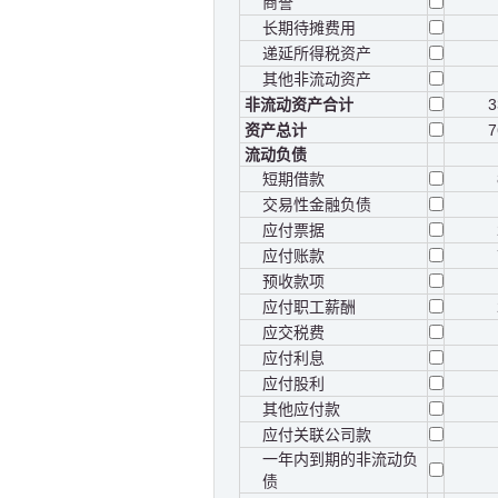
商誉
长期待摊费用
递延所得税资产
其他非流动资产
非流动资产合计
3
资产总计
7
流动负债
短期借款
交易性金融负债
应付票据
应付账款
预收款项
应付职工薪酬
应交税费
应付利息
应付股利
其他应付款
应付关联公司款
一年内到期的非流动负
债