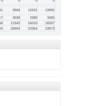
0
0
0
0
41
9504
12631
13092
17
3038
3380
3465
58
12542
16010
16557
24
20664
23364
23573