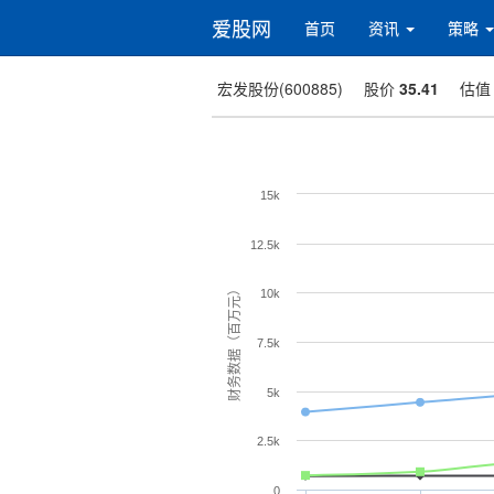
爱股网
首页
资讯
策略
宏发股份(600885)
股价
35.41
估
15k
12.5k
财务数据（百万元）
10k
7.5k
5k
2.5k
0