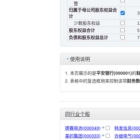
整
归属于母公司股东权益合
3
计
少数股东权益
1
股东权益合计
5
负债和股东权益总计
7
使用说明
本页展示的是
平安银行(000001)
的
表格中的复选框用来控制该项
财务数
同行业个股
德赛电池(000049)
特发信息(000
美的集团(000333)
许继电气(000