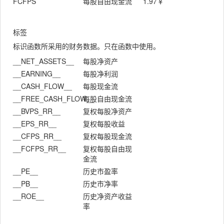
FCFPS
每股自由现金流
1.97
￥
标签
标识函数所采用的财务数据。只在函数中使用。
__NET_ASSETS__
每股净资产
__EARNING__
每股净利润
__CASH_FLOW__
每股现金流
__FREE_CASH_FLOW__
每股自由现金流
__BVPS_RR__
复权每股净资产
__EPS_RR__
复权每股收益
__CFPS_RR__
复权每股现金流
__FCFPS_RR__
复权每股自由现
金流
__PE__
历史市盈率
__PB__
历史市净率
__ROE__
历史净资产收益
率