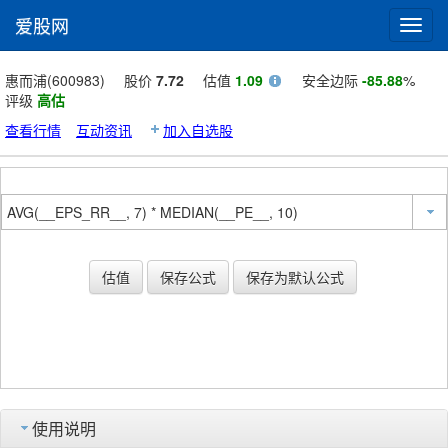
爱股网
Toggl
navig
惠而浦(600983)
股价
7.72
估值
1.09
安全边际
-85.88
%
评级
高估
查看行情
互动资讯
加入自选股
估值
保存公式
保存为默认公式
使用说明