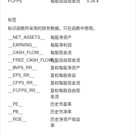
FCFPS
每股自由现金流
0.34
￥
标签
标识函数所采用的财务数据。只在函数中使用。
__NET_ASSETS__
每股净资产
__EARNING__
每股净利润
__CASH_FLOW__
每股现金流
__FREE_CASH_FLOW__
每股自由现金流
__BVPS_RR__
复权每股净资产
__EPS_RR__
复权每股收益
__CFPS_RR__
复权每股现金流
__FCFPS_RR__
复权每股自由现
金流
__PE__
历史市盈率
__PB__
历史市净率
__ROE__
历史净资产收益
率