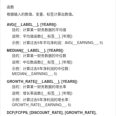
函数
根据输入的数值、变量、标签计算出数值。
AVG([__LABEL__], [YEARS])
目的
：
计算某一财务数据的平均值
说明
：
平均值函数([__标签__], [年限])
示例
：
计算过去5年平均净利润：AVG(__EARNING__, 5)
MEDIAN([__LABEL__], [YEARS])
目的
：
计算某一财务数据的中位数
说明
：
中位数函数([__标签__], [年限])
示例
：
计算过去5年净利润的中位数：
MEDIAN(__EARNING__, 5)
GROWTH_RATE([__LABEL__], [YEARS])
目的
：
计算某一财务数据的增长率
说明
：
增长率函数([__标签__], [年限])
示例
：
计算过去5年净利润的增长率：
GROWTH_RATE(__EARNING__, 5)
DCF(FCFPS, [DISCOUNT_RATE], [GROWTH_RATE],