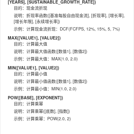
[YEARS], [SUSTAINABLE_GROWTH_RATE])
目的
：
现金流折现
说明
：
折现率函数([基准每股自由现金流], [折现率], [增长率],
[增长年限], [永续增长率])
示例
：
计算现金流折现：DCF(FCFPS, 12%, 15%, 5, 7%)
MAX([VALUE1], [VALUE2])
目的
：
计算最大值
说明
：
计算最大值函数([数值1], [数值2])
示例
：
计算最大值：MAX(1.0, 2.0)
MIN([VALUE1], [VALUE2])
目的
：
计算最小值
说明
：
计算最小值函数([数值1], [数值2])
示例
：
计算最小值：MIN(1.0, 2.0)
POW([BASE], [EXPONENT])
目的
：
计算乘幂
说明
：
计算乘幂([底数], [指数])
示例
：
计算乘幂：POW(2.0, 2)