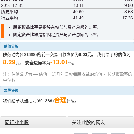
2016-12-31
43.11
9.50
历史平均
40.60
8.68
行业平均
41.49
17.36
股东权益比率
是指股东权益与资产总额的比率。
固定资产比率
是指固定资产与资产总额的比率。
估值分析
陕鼓动力(601369)的前一交易日收盘价为
9.53元
， 我们给予的
估值
为
8.29
-13.01
元，
安全边际率
为
%。
注：估值公式为 — 估值 = 近几年复权
每股收益
的均值 × 长期
市盈率
的
中位数。
爱股评级
合理
我们给予陕鼓动力(601369)
评级。
同行业个股
关注此股的网友