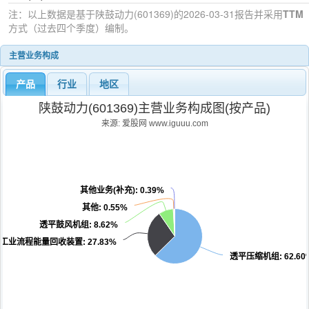
注：以上数据是基于
陕鼓动力(601369)
的2026-03-31
报告并采用
TTM
方式（过去四个季度）编制。
主营业务构成
产品
行业
地区
陕鼓动力(601369)主营业务构成图(按产品)
来源: 爱股网 www.iguuu.com
其他业务(补充)
: 0.39%
其他
: 0.55%
透平鼓风机组
: 8.62%
工业流程能量回收装置
: 27.83%
透平压缩机组
: 62.60