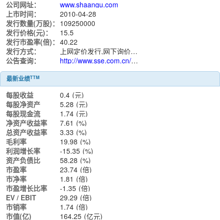
公司网址：
www.shaangu.com
上市时间：
2010-04-28
发行数量(万股)：
109250000
发行价格(元)：
15.5
发行市盈率(倍)：
40.22
发行方式：
上网定价发行,网下询价发行
公告查询：
http://www.sse.com.cn/assortment/stock/list/info/announcement/index.shtml?productId=601369
TTM
最新业绩
每股收益
0.4
(元)
每股净资产
5.28
(元)
每股现金流
1.74
(元)
净资产收益率
7.61
(%)
总资产收益率
3.33
(%)
毛利率
19.98
(%)
利润增长率
-15.35
(%)
资产负债比
58.28
(%)
市盈率
23.74
(倍)
市净率
1.81
(倍)
市盈增长比率
-1.35
(倍)
EV / EBIT
29.29
(倍)
市销率
1.74
(倍)
市值(亿)
164.25
(亿元)