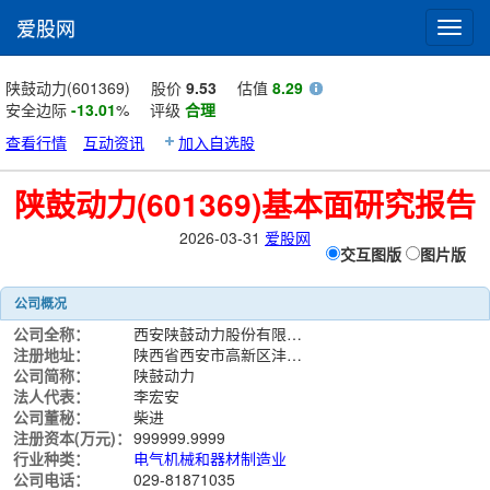
爱股网
Toggl
navig
陕鼓动力(601369)
股价
9.53
估值
8.29
安全边际
-13.01
%
评级
合理
查看行情
互动资讯
加入自选股
陕鼓动力(601369)基本面研究报告
2026-03-31
爱股网
交互图版
图片版
公司概况
公司全称：
西安陕鼓动力股份有限公司
注册地址：
陕西省西安市高新区沣惠南路8号
公司简称：
陕鼓动力
法人代表：
李宏安
公司董秘：
柴进
注册资本(万元)：
999999.9999
行业种类：
电气机械和器材制造业
公司电话：
029-81871035