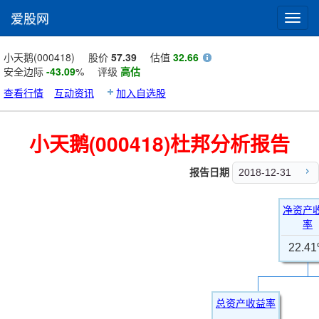
爱股网
Toggl
navig
小天鹅(000418)
股价
57.39
估值
32.66
安全边际
-43.09
%
评级
高估
查看行情
互动资讯
加入自选股
小天鹅(000418)杜邦分析报告
报告日期
2018-12-31
净资产
率
22.4
总资产收益率