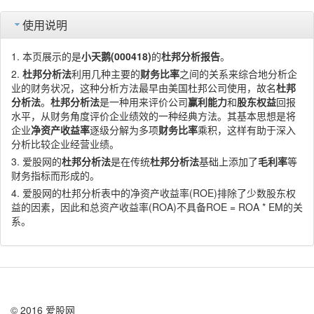
使用说明
本页展示的是
小天鹅(000418)
的
杜邦分析报告
。
杜邦分析法
利用几种主要的
财务比率
之间的关系来综合地分析企
业的财务状况，这种分析方法最早由美国杜邦公司使用，故名
杜邦
分析法
。
杜邦分析法
是一种用来评价公司
赢利能力
和
股东权益
回报
水平，从财务角度评价企业绩效的一种经典方法。其基本思想是将
企业
净资产收益率
逐级分解为多项
财务比率
乘积，这样有助于深入
分析比较企业经营业绩。
爱股网的
杜邦分析法
是在传统
杜邦分析法
基础上添加了
毛利率
等
财务指标而形成的。
爱股网的杜邦分析表中的净资产收益率(ROE)排除了少数股东权
益的因素，因此和总资产收益率(ROA)不具备ROE = ROA * EM的关
系。
© 2016 爱股网