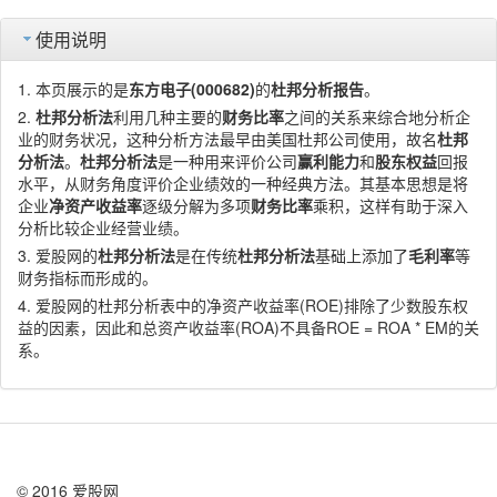
使用说明
本页展示的是
东方电子(000682)
的
杜邦分析报告
。
杜邦分析法
利用几种主要的
财务比率
之间的关系来综合地分析企
业的财务状况，这种分析方法最早由美国杜邦公司使用，故名
杜邦
分析法
。
杜邦分析法
是一种用来评价公司
赢利能力
和
股东权益
回报
水平，从财务角度评价企业绩效的一种经典方法。其基本思想是将
企业
净资产收益率
逐级分解为多项
财务比率
乘积，这样有助于深入
分析比较企业经营业绩。
爱股网的
杜邦分析法
是在传统
杜邦分析法
基础上添加了
毛利率
等
财务指标而形成的。
爱股网的杜邦分析表中的净资产收益率(ROE)排除了少数股东权
益的因素，因此和总资产收益率(ROA)不具备ROE = ROA * EM的关
系。
© 2016 爱股网