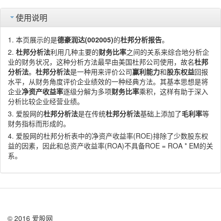
使用说明
本页展示的是
德豪润达(002005)
的
杜邦分析报告
。
杜邦分析法
利用几种主要的
财务比率
之间的关系来综合地分析企
业的财务状况，这种分析方法最早由美国杜邦公司使用，故名
杜邦
分析法
。
杜邦分析法
是一种用来评价公司
赢利能力
和
股东权益
回报
水平，从财务角度评价企业绩效的一种经典方法。其基本思想是将
企业
净资产收益率
逐级分解为多项
财务比率
乘积，这样有助于深入
分析比较企业经营业绩。
爱股网的
杜邦分析法
是在传统
杜邦分析法
基础上添加了
毛利率
等
财务指标而形成的。
爱股网的杜邦分析表中的净资产收益率(ROE)排除了少数股东权
益的因素，因此和总资产收益率(ROA)不具备ROE = ROA * EM的关
系。
© 2016 爱股网