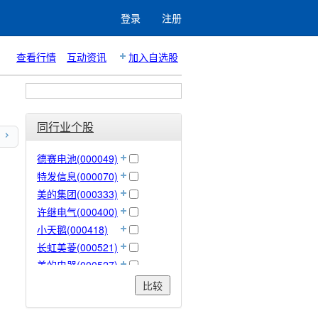
登录
注册
查看行情
互动资讯
加入自选股
同行业个股
德赛电池(000049)
特发信息(000070)
美的集团(000333)
许继电气(000400)
小天鹅(000418)
长虹美菱(000521)
美的电器(000527)
顺钠股份(000533)
比较
佛山照明(000541)