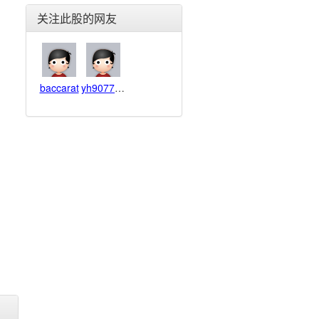
东北电气(000585)
关注此股的网友
合金投资(000633)
格力电器(000651)
东方电子(000682)
金宇车城(000803)
baccarat
yh907730746
银河生物(000806)
富通鑫茂(000836)
海信家电(000921)
佳电股份(000922)
德豪润达(002005)
思源电气(002028)
华帝股份(002035)
横店东磁(002056)
国轩高科(002074)
雪莱特(002076)
金智科技(002090)
三变科技(002112)
中环股份(002129)