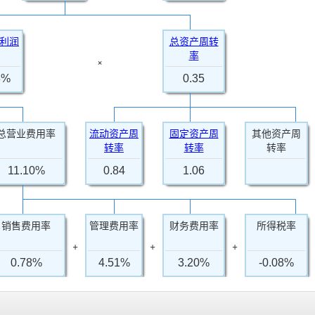
利润
总资产周转
率
×
8%
0.35
总营业费用率
流动资产周
固定资产周
其他资产周
转率
转率
转率
11.10%
0.84
1.06
销售费用率
管理费用率
财务费用率
所得税率
+
+
+
0.78%
4.51%
3.20%
-0.08%