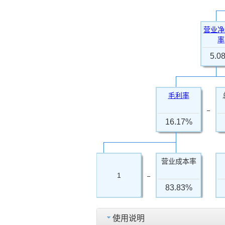
营业净
率
5.0
毛利率
−
16.17%
营业成本率
−
1
83.83%
使用说明