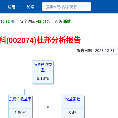
应用
论坛
值
15.92
安全边际
-42.51
%
评级
高估
(002074)杜邦分析报告
报告日期
2025-12-31
净资产收益
率
8.18%
总资产收益率
权益乘数
×
1.80%
3.45