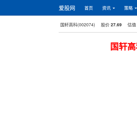
爱股网
首页
资讯
策略
国轩高科(002074)
股价
27.69
估
国轩高科