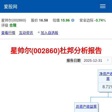
爱股网
Toggl
navig
星帅尔(002860)
股价
16.58
估值
15.96
安全边际
-3.74
%
评级
合理
查看行情
互动资讯
加入自选股
星帅尔(002860)杜邦分析报告
报告日期
2025-12-31
净资产
率
8.71
总资产收益率