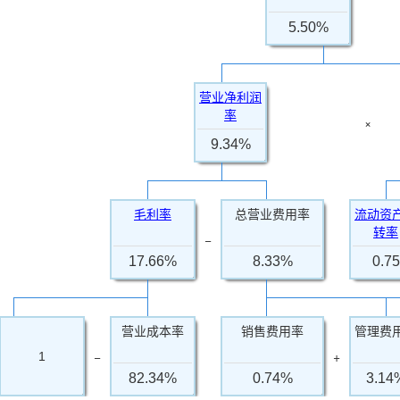
5.50%
营业净利润
率
×
9.34%
毛利率
总营业费用率
流动资
转率
−
17.66%
8.33%
0.75
营业成本率
销售费用率
管理费
−
+
1
82.34%
0.74%
3.14