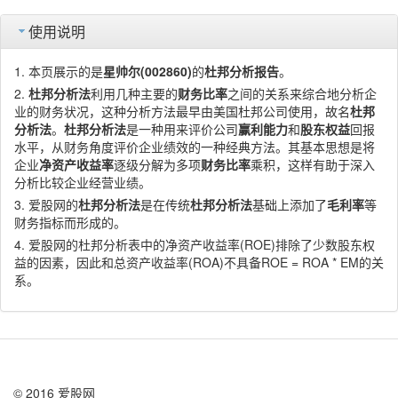
使用说明
本页展示的是
星帅尔(002860)
的
杜邦分析报告
。
杜邦分析法
利用几种主要的
财务比率
之间的关系来综合地分析企
业的财务状况，这种分析方法最早由美国杜邦公司使用，故名
杜邦
分析法
。
杜邦分析法
是一种用来评价公司
赢利能力
和
股东权益
回报
水平，从财务角度评价企业绩效的一种经典方法。其基本思想是将
企业
净资产收益率
逐级分解为多项
财务比率
乘积，这样有助于深入
分析比较企业经营业绩。
爱股网的
杜邦分析法
是在传统
杜邦分析法
基础上添加了
毛利率
等
财务指标而形成的。
爱股网的杜邦分析表中的净资产收益率(ROE)排除了少数股东权
益的因素，因此和总资产收益率(ROA)不具备ROE = ROA * EM的关
系。
© 2016 爱股网