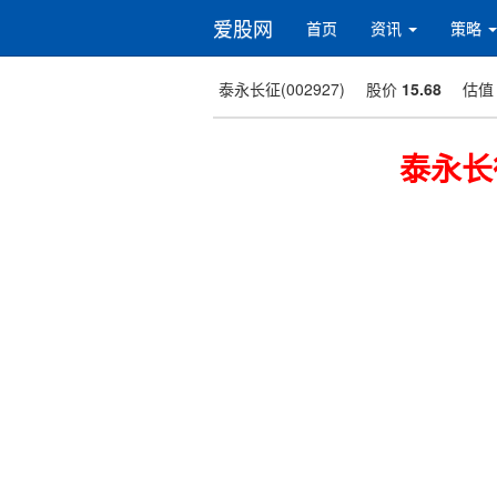
爱股网
首页
资讯
策略
泰永长征(002927)
股价
15.68
估
泰永长征