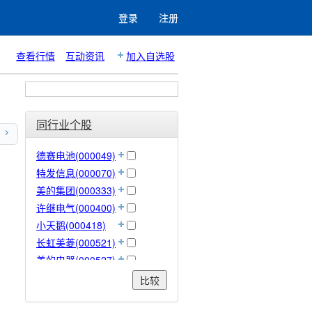
登录
注册
查看行情
互动资讯
加入自选股
同行业个股
德赛电池(000049)
特发信息(000070)
美的集团(000333)
许继电气(000400)
小天鹅(000418)
长虹美菱(000521)
美的电器(000527)
顺钠股份(000533)
比较
佛山照明(000541)