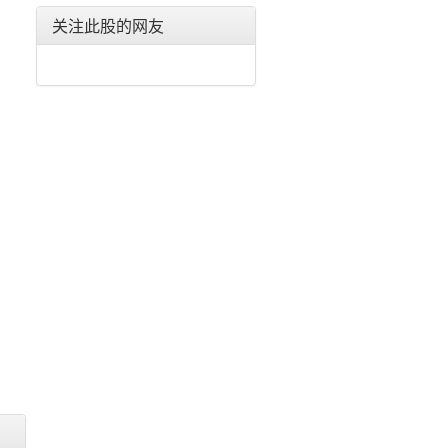
东北电气(000585)
关注此股的网友
合金投资(000633)
格力电器(000651)
东方电子(000682)
金宇车城(000803)
银河生物(000806)
富通鑫茂(000836)
海信家电(000921)
佳电股份(000922)
德豪润达(002005)
思源电气(002028)
华帝股份(002035)
横店东磁(002056)
国轩高科(002074)
雪莱特(002076)
金智科技(002090)
三变科技(002112)
中环股份(002129)