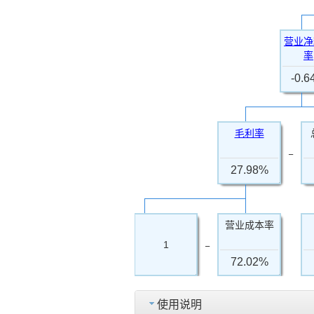
营业净
率
-0.
毛利率
−
27.98%
营业成本率
−
1
72.02%
使用说明