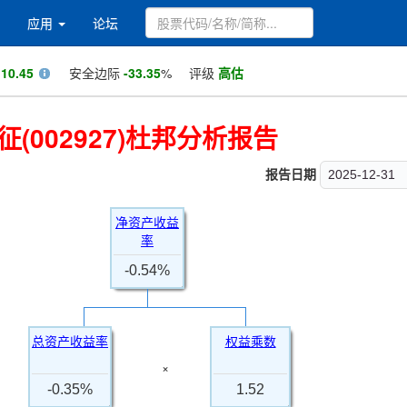
应用
论坛
值
10.45
安全边际
-33.35
%
评级
高估
(002927)杜邦分析报告
报告日期
2025-12-31
净资产收益
率
-0.54%
总资产收益率
权益乘数
×
-0.35%
1.52