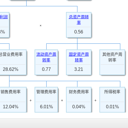
利润
总资产周转
率
×
64%
0.56
总营业费用率
流动资产周
固定资产周
其他资产周
转率
转率
转率
28.62%
0.77
3.21
销售费用率
管理费用率
财务费用率
所得税率
+
+
+
12.04%
6.01%
0.04%
0.01%